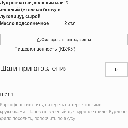
Лук репчатый, зеленый или
20
г
зеленый (включая ботву и
луковицу), сырой
Масло подсолнечное
2
ст.л.
Скопировать ингредиенты
Пищевая ценность (КБЖУ)
Энергетическая ценность
584.9 кКал
Жиры
28.9 г
Шаги приготовления
1ч
Белки
34.7 г
Углеводы
44.8 г
Пищевые волокна
2.7 г
Шаг 1
Холестерин
316.7 мг
Картофель очистить, натереть на терке тонкими
Вода
199.7 г
кружочками. Нарезать зеленый лук, куриное филе. Куриное
филе посолить, поперчить по вкусу.
Натрий
379.1 мг