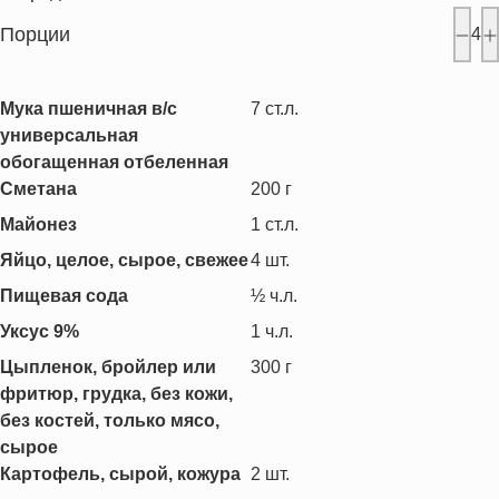
Порции
4
Мука пшеничная в/с
7
ст.л.
универсальная
обогащенная отбеленная
Сметана
200
г
Майонез
1
ст.л.
Яйцо, целое, сырое, свежее
4
шт.
Пищевая сода
½
ч.л.
Уксус 9%
1
ч.л.
Цыпленок, бройлер или
300
г
фритюр, грудка, без кожи,
без костей, только мясо,
сырое
Картофель, сырой, кожура
2
шт.