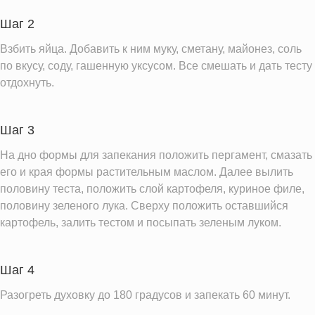
Магний
58.0 мг
Шаг 2
Кальций
138.3 мг
Железо
Взбить яйца. Добавить к ним муку, сметану, майонез, соль
5.4 мг
по вкусу, соду, гашенную уксусом. Все смешать и дать тесту
Калий
740.9 мг
отдохнуть.
Фолиевая кислота
68.6 мкг
Витамин С
7.8 мг
Шаг 3
Витамин А
173.8 IU
На дно формы для запекания положить пергамент, смазать
Витамин Д
1.5 IU
его и края формы растительным маслом. Далее вылить
Витамин Е
5.1 мг
половину теста, положить слой картофеля, куриное филе,
половину зеленого лука. Сверху положить оставшийся
Насыщенные жиры
8.5 г
картофель, залить тестом и посыпать зеленым луком.
Информация для одной порции
Шаг 4
Разогреть духовку до 180 градусов и запекать 60 минут.