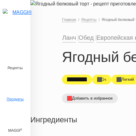
Перейти к основному содержанию
Главная
Рецепты
Ягодный белковый 
Ланч
Обед
Европейская 
Ягодный б
Рецепты
1ч
Легкий
Добавить в избранное
Продукты
Ингредиенты
®
MAGGI