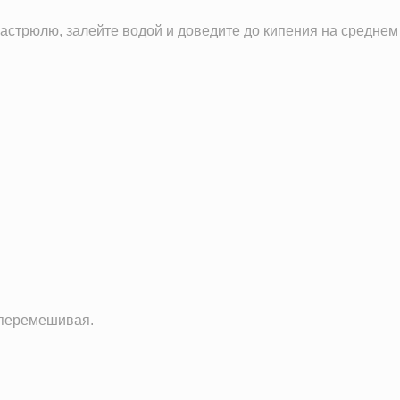
16.6 мг
астрюлю, залейте водой и доведите до кипения на среднем о
0.5 мг
181.6 мг
0.5 г
1.0 ч.л.
 перемешивая.