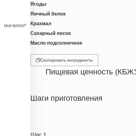
Ягоды
Яичный белок
Крахмал
®
Мой MAGGI
Сахарный песок
Масло подсолнечное
Скопировать ингредиенты
Пищевая ценность (КБЖ
Энергетическая ценность
Жиры
Шаги приготовления
Белки
Углеводы
Пищевые волокна
Натрий
Шаг 1