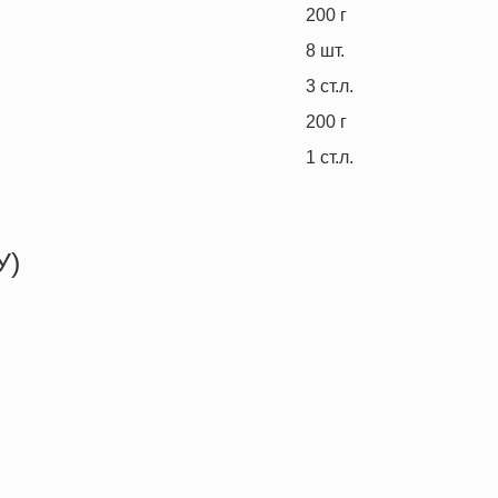
200
г
8
шт.
3
ст.л.
200
г
1
ст.л.
У)
352.2 кКал
4.6 г
5.9 г
70.0 г
2.3 г
93.8 мг