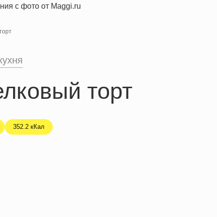
торт
кухня
елковый торт
352.2 кКал