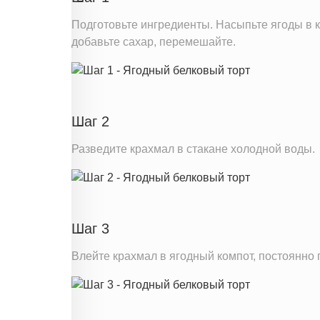
Кальций
Подготовьте ингредиенты. Насыпьте ягоды в к
Железо
добавьте сахар, перемешайте.
Калий
Насыщенные жиры
Добавленный сахар
Шаг 2
Информация для одной порции
Разведите крахмал в стакане холодной воды.
Шаг 3
Влейте крахмал в ягодный компот, постоянно