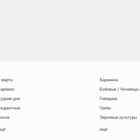
 марта
Баранина
Барбекю
Бобовые / Чечевица 
Будние дни
Говядина
Бюджетные
Грибы
Весна
Зерновые культуры
Выходные дни
Картофель
ещё
ещё
отовим с детьми
Курица