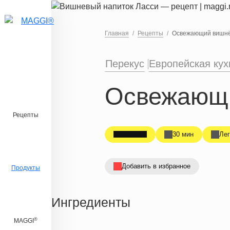
Перейти к основному содержанию
Главная
Рецепты
Освежающий вишнё
Перекус
Европейская кух
Освежающи
Рецепты
30 мин
Лег
Добавить в избранное
Продукты
Ингредиенты
®
MAGGI