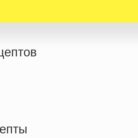
цептов
епты