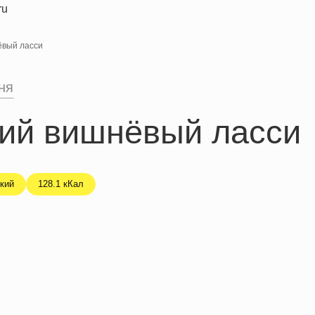
вый ласси
ня
й вишнёвый ласси
кий
128.1 кКал