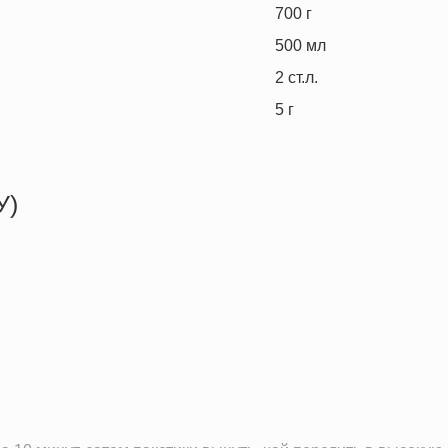
700
г
500
мл
2
ст.л.
5
г
У)
128.1 кКал
2.1 г
10.2 г
18.7 г
1.4 г
15.1 г
9.4 мг