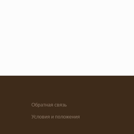
Снеки
я основа
Ужин
Обратная связь
елия
Условия и положения