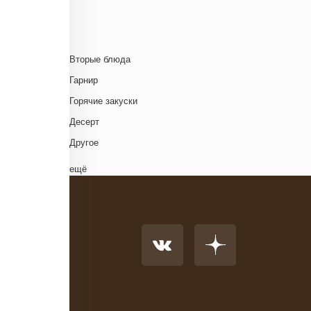
Болгарская кухня
Британская кухня
Венгерская кухня
Д
Вторые блюда
Греческая кухня
Гарнир
Грузинская кухня
Д
Горячие закуски
Еврейская кухня
Д
Десерт
Европейская кухня
Д
Другое
Индийская кухня
Комплексный обед
ещё
Испанская кухня
Напиток
Итальянская кухня
Основное блюдо
Кавказская кухня
К
Первые блюда
Китайская кухня
Салат
Корейская кухня
Суп
Кухня фьюжн
Холодные закуски
Латиноамериканская кухня