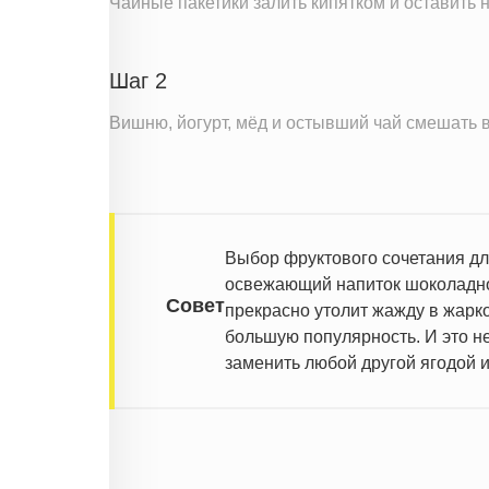
Чайные пакетики залить кипятком и оставить н
Вода
Натрий
Шаг 2
Магний
Кальций
Вишню, йогурт, мёд и остывший чай смешать в 
Железо
Калий
Фолиевая кислота
Витамин С
Выбор фруктового сочетания дл
освежающий напиток шоколадной
Витамин А
Совет
прекрасно утолит жажду в жарк
Витамин Е
большую популярность. И это н
Насыщенные жиры
заменить любой другой ягодой 
Добавленный сахар
Информация для одной порции