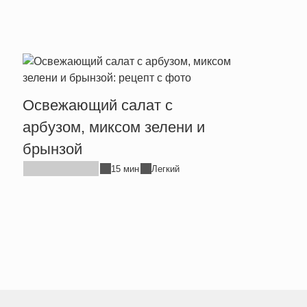
Освежающий салат с
Аром
арбузом, миксом зелени и
с ты
брынзой
15 мин
Легкий