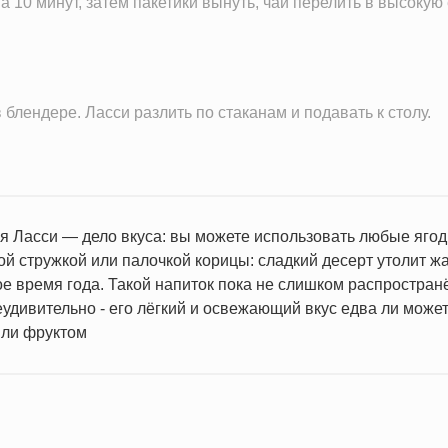
а 10 минут, затем пакетики вынуть, чай перелить в высокую
155.2 г
34.7 мг
18.3 мг
122.1 мг
блендере. Ласси разлить по стаканам и подавать к столу.
0.3 мг
286.3 мг
18.4 мкг
9.5 мг
я Ласси — дело вкуса: вы можете использовать любые ягоды
 стружкой или палочкой корицы: сладкий десерт утолит ж
140.4 IU
ое время года. Такой напиток пока не слишком распростран
0.1 мг
еудивительно - его лёгкий и освежающий вкус едва ли мож
1.2 г
или фруктом
1.1 ч.л.