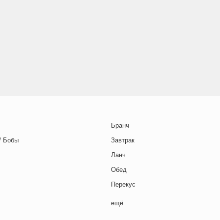
Бранч
/ Бобы
Завтрак
Ланч
Обед
Перекус
Полдник
ещё
Семейная кухня