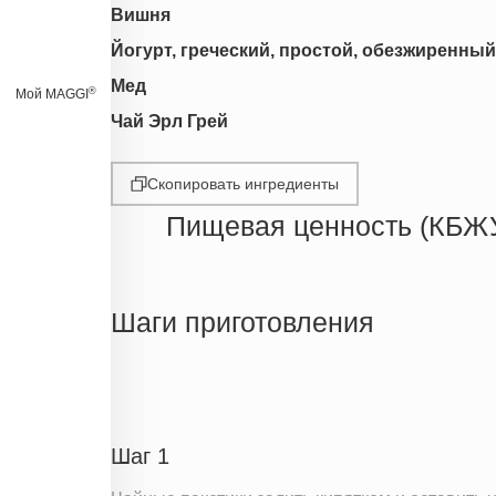
Вишня
Йогурт, греческий, простой, обезжиренный
Мед
®
Мой MAGGI
Чай Эрл Грей
Скопировать ингредиенты
Пищевая ценность (КБЖ
Энергетическая ценность
Жиры
Шаги приготовления
Белки
Углеводы
Пищевые волокна
Сахар
Шаг 1
Холестерин