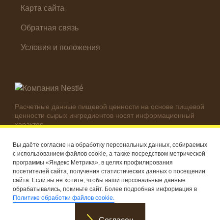
Карта сайта
Обратная связь
Условия и положения
Расчетные данные пищевой ценности на основе пищевой
ценности сырых ингредиентов носят информационный
характер.
Реальные цифры могут отличаться в зависимости от
используемых ингредиентов.
Вы даёте согласие на обработку персональных данных, собираемых
с использованием файлов cookie, а также посредством метрической
© Компания Nestlé, 2026 г. Все права защищены
программы «Яндекс Метрика», в целях профилирования
посетителей сайта, получения статистических данных о посещении
®
Владелец товарных знаков: Société des Produits Nestlé S.A.
сайта. Если вы не хотите, чтобы ваши персональные данные
(Швейцария)
обрабатывались, покиньте сайт. Более подробная информация в
Политике обработки файлов cookie.