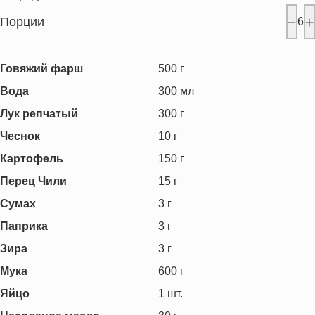
Порции
6
Говяжий фарш
500
г
Вода
300
мл
Лук репчатый
300
г
Чеснок
10
г
Картофель
150
г
Перец Чили
15
г
Сумах
3
г
Паприка
3
г
Зира
3
г
Мука
600
г
Яйцо
1
шт.