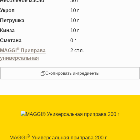
Несоленое масло
30
г
Укроп
10
г
Петрушка
10
г
Кинза
10
г
Сметана
0
г
®
MAGGI
Приправа
2
ст.л.
универсальная
Скопировать ингредиенты
®
MAGGI
Универсальная приправа 200 г