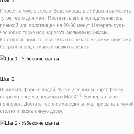
Шаг 1
Сахар
0.3 г
Просеять муку с солью. Воду смешать с яйцом и вымесить
Натрий
4.5 мг
тугое тесто для мант. Поставить его в холодильник под
пленкой или полотенцем на 20-30 минут. Натереть лук и
Магний
27.8 мг
чеснок на терке или нарезать мелкими кубиками.
Кальций
22.5 мг
Картофель помыть, очистить и нарезать мелкими кубиками.
Железо
5.5 мг
Острый перец помыть и мелко нарезать
Калий
210.3 мг
Фолиевая кислота
29.0 мкг
Витамин С
2.9 мг
Шаг 2
Витамин Е
0.1 мг
Вымесить фарш с водой, луком ,чесноком ,картофелем,
Насыщенные жиры
0.2 г
®
острым перцем ,специями и MAGGI
Универсальная
приправа. Достать тесто из холодильника, присыпать мукой
Информация для одной порции
стол или раскаточную доску.