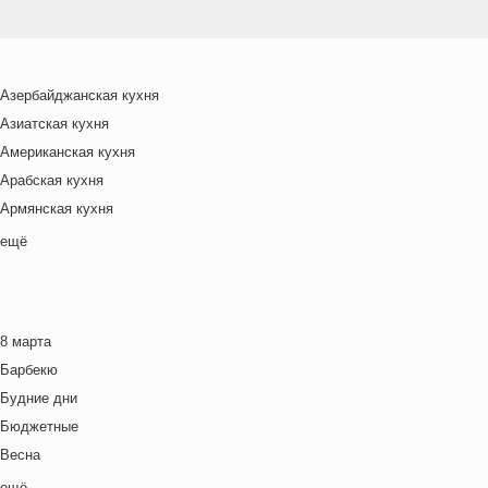
Азербайджанская кухня
Азиатская кухня
Американская кухня
Арабская кухня
Армянская кухня
Белорусская
ещё
Ближневосточная
Болгарская кухня
Британская кухня
8 марта
Венгерская кухня
Барбекю
Греческая кухня
Будние дни
Грузинская кухня
Бюджетные
Еврейская кухня
Весна
Европейская кухня
Выходные дни
ещё