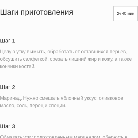
Жиры
1014.3 г
Шаги приготовления
2ч 40 мин
Белки
290.8 г
Углеводы
109.5 г
Пищевые волокна
20.4 г
Шаг 1
Натрий
1595.2 мг
Целую утку вымыть, обработать от оставшихся перьев,
Кальций
438.2 мг
обсушить салфеткой, срезать лишний жир и кожу, а также
кончики костей.
Железо
64.3 мг
Калий
6220.7 мг
Шаг 2
Насыщенные жиры
334.8 г
Добавленный сахар
Маринад. Нужно смешать яблочный уксус, оливковое
0.4 ч.л.
масло, соль, перец и специи.
Информация для одной порции
Шаг 3
Обмазать утку подготовленным маринадом, обернуть в