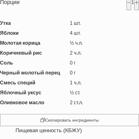
Порции
1
Утка
1
шт.
Яблоки
4
шт.
Молотая корица
½
ч.л.
Коричневый рис
2
ч.л.
Соль
0
г
Черный молотый перец
0
г
Смесь специй
1
ч.л.
Яблочный уксус
½
ст.
Оливковое масло
2
ст.л.
Скопировать ингредиенты
Пищевая ценность (КБЖУ)
Энергетическая ценность
10793.9 кКал