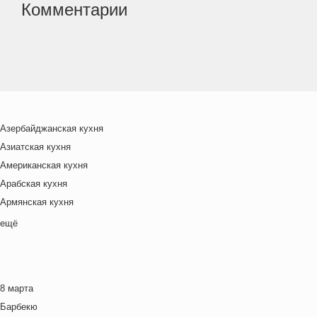
Комментарии
Азербайджанская кухня
Азиатская кухня
Американская кухня
Арабская кухня
Армянская кухня
Белорусская
ещё
Ближневосточная
Болгарская кухня
Британская кухня
8 марта
Венгерская кухня
Барбекю
Греческая кухня