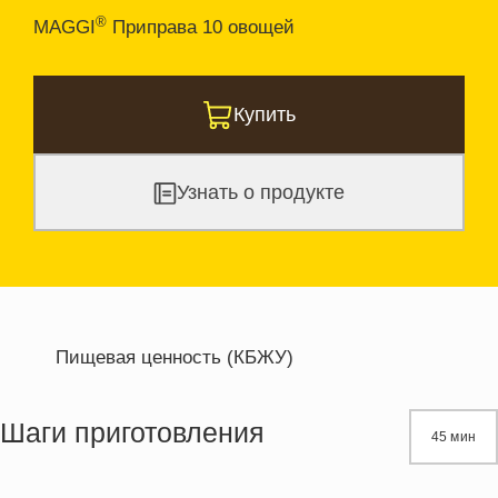
®
MAGGI
Приправа 10 овощей
Купить
Узнать о продукте
Пищевая ценность (КБЖУ)
Энергетическая ценность
389.2 кКал
Жиры
32.2 г
Шаги приготовления
45 мин
Белки
9.7 г
Углеводы
19.1 г