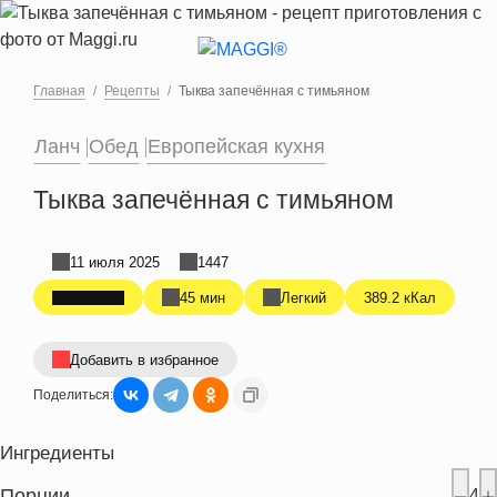
Перейти к основному содержанию
Главная
Рецепты
Тыква запечённая с тимьяном
Ланч
Обед
Европейская кухня
Тыква запечённая с тимьяном
11 июля 2025
1447
45 мин
Легкий
389.2 кКал
Добавить в избранное
Поделиться:
Ингредиенты
Порции
4