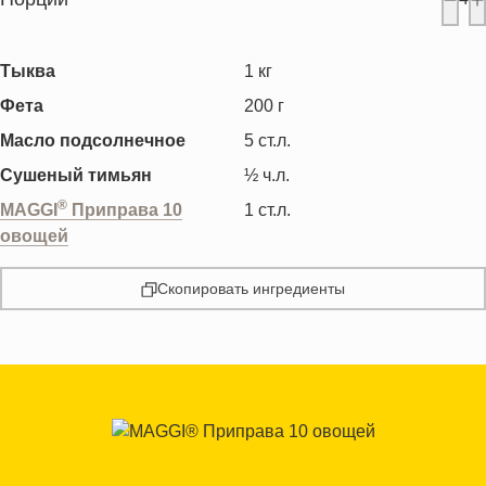
Тыква
1
кг
Фета
200
г
Масло подсолнечное
5
ст.л.
Сушеный тимьян
½
ч.л.
®
MAGGI
Приправа 10
1
ст.л.
овощей
Скопировать ингредиенты