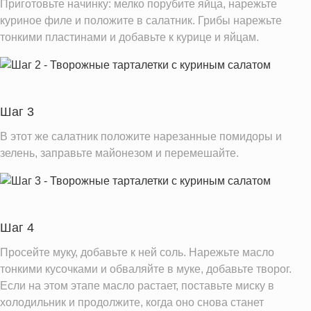
Приготовьте начинку: мелко порубите яйца, нарежьте
Калий
106.0 мг
куриное филе и положите в салатник. Грибы нарежьте
Фолиевая кислота
тонкими пластинами и добавьте к курице и яйцам.
19.6 мкг
Витамин С
3.4 мг
Витамин Д
0.0 IU
Витамин Е
0.2 мг
Шаг 3
Насыщенные жиры
2.0 г
В этот же салатник положите нарезанные помидоры и
зелень, заправьте майонезом и перемешайте.
Информация для одной порции
Шаг 4
Просейте муку, добавьте к ней соль. Нарежьте масло
тонкими кусочками и обваляйте в муке, добавьте творог.
Если на этом этапе масло растает, поставьте миску в
холодильник и продолжите, когда оно снова станет