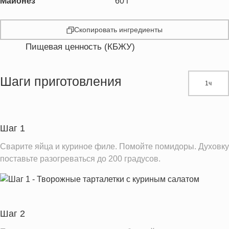
Майонез
60
г
Скопировать ингредиенты
Пищевая ценность (КБЖУ)
Энергетическая ценность
533.1 кКал
Жиры
36.4 г
Шаги приготовления
1ч
Белки
21.8 г
Углеводы
29.4 г
Пищевые волокна
1.6 г
Шаг 1
Сахар
1.8 г
Сварите яйца и куриное филе. Помойте помидоры. Духовку
Поваренная соль
0.2 г
поставьте разогреваться до 200 градусов.
Натрий
316.2 мг
Магний
10.7 мг
Кальций
9.0 мг
Шаг 2
Железо
1.7 мг