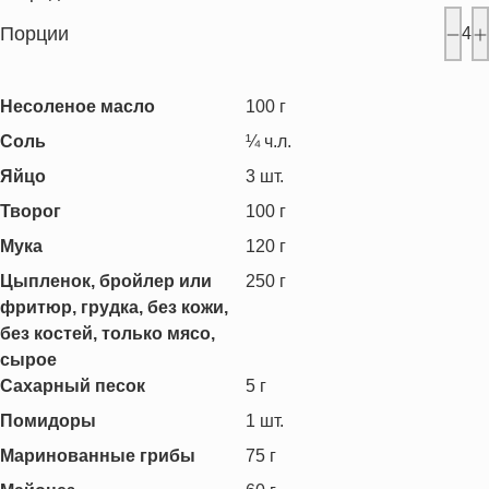
Порции
4
Несоленое масло
100
г
Соль
¼
ч.л.
Яйцо
3
шт.
Творог
100
г
Мука
120
г
Цыпленок, бройлер или
250
г
фритюр, грудка, без кожи,
без костей, только мясо,
сырое
Сахарный песок
5
г
Помидоры
1
шт.
Маринованные грибы
75
г