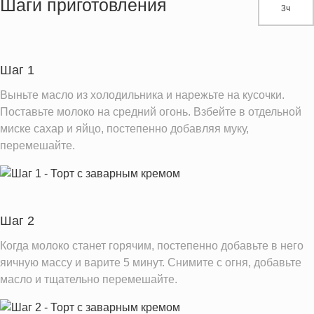
Шаги приготовления
3ч
Белки
55.4 г
Углеводы
152.5 г
Пищевые волокна
1.6 г
Шаг 1
Сахар
115.4 г
Выньте масло из холодильника и нарежьте на кусочки.
Холестерин
178.2 мг
Поставьте молоко на средний огонь. Взбейте в отдельной
миске сахар и яйцо, постепенно добавляя муку,
Вода
1351.0 г
перемешайте.
Натрий
1102.4 мг
Магний
184.9 мг
Кальций
1819.3 мг
Шаг 2
Железо
2.7 мг
Калий
Когда молоко станет горячим, постепенно добавьте в него
2200.3 мг
яичную массу и варите 5 минут. Снимите с огня, добавьте
Фолиевая кислота
107.3 мкг
масло и тщательно перемешайте.
Витамин С
3.0 мг
Витамин А
494.3 IU