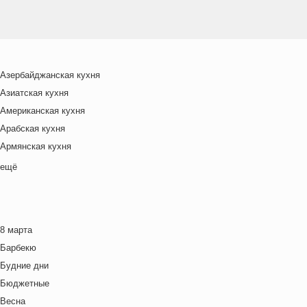
Азербайджанская кухня
Азиатская кухня
Американская кухня
Арабская кухня
Армянская кухня
Белорусская
ещё
Ближневосточная
Болгарская кухня
Британская кухня
8 марта
Венгерская кухня
Барбекю
Греческая кухня
Будние дни
Грузинская кухня
Бюджетные
Еврейская кухня
Весна
Европейская кухня