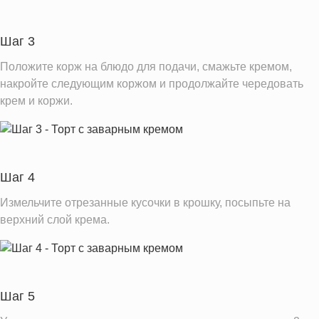
Витамин Д
0.2 IU
Шаг 3
Витамин Е
2.4 мг
Положите корж на блюдо для подачи, смажьте кремом,
Насыщенные жиры
26.6 г
накройте следующим коржом и продолжайте чередовать
Добавленный сахар
4.0 ч.л.
крем и коржи.
Информация для одной порции
Шаг 4
Измельчите отрезанные кусочки в крошку, посыпьте на
верхний слой крема.
Шаг 5