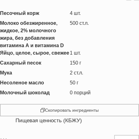
Песочный корж
4
шт.
Молоко обезжиренное,
500
ст.л.
жидкое, 2% молочного
жира, без добавления
витамина А и витамина D
Яйцо, целое, сырое, свежее
1
шт.
Сахарный песок
150
г
Мука
2
ст.л.
Несоленое масло
50
г
Молочный шоколад
0
порций
Скопировать ингредиенты
Пищевая ценность (КБЖУ)
Энергетическая ценность
1245.3 кКал
Жиры
47.0 г