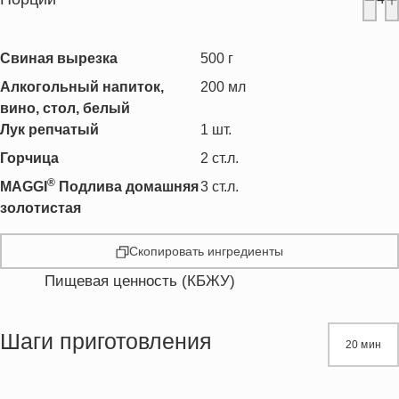
Свиная вырезка
500
г
Алкогольный напиток,
200
мл
вино, стол, белый
Лук репчатый
1
шт.
Горчица
2
ст.л.
®
MAGGI
Подлива домашняя
3
ст.л.
золотистая
Скопировать ингредиенты
Пищевая ценность (КБЖУ)
Энергетическая ценность
236.3 кКал
Жиры
4.9 г
Шаги приготовления
20 мин
Белки
26.8 г
Углеводы
11.1 г