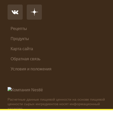
Основное блюдо
Первые блюда
Салат
Суп
Холодные закуски
Рецепты
Продукты
Карта сайта
Обратная связь
Условия и положения
Расчетные данные пищевой ценности на основе пищевой
ценности сырых ингредиентов носят информационный
характер.