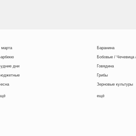
 марта
Баранина
Барбекю
Бобовые / Чечевица 
Будние дни
Говядина
Бюджетные
Грибы
Весна
Зерновые культуры
Выходные дни
Картофель
ещё
ещё
отовим с детьми
Курица
День игры
Макароны / Лапша
День матери
Молочная / Кремова
ень отца
Морепродукты