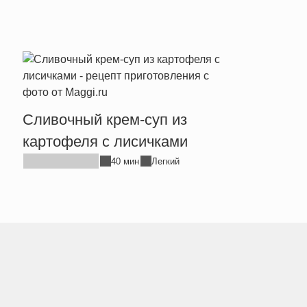
Сливочный крем-суп из
Легк
картофеля с лисичками
на в
40 мин
Легкий