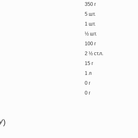
350
г
5
шт.
1
шт.
½
шт.
100
г
2 ½
ст.л.
15
г
1
л
0
г
0
г
У)
286.6 кКал