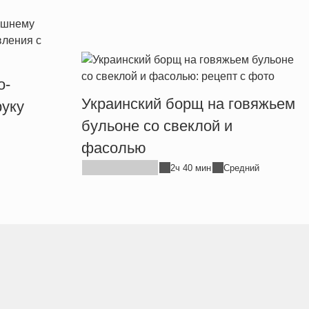
о-
Украинский борщ на говяжьем
уку
бульоне со свеклой и
фасолью
2ч 40 мин
Средний