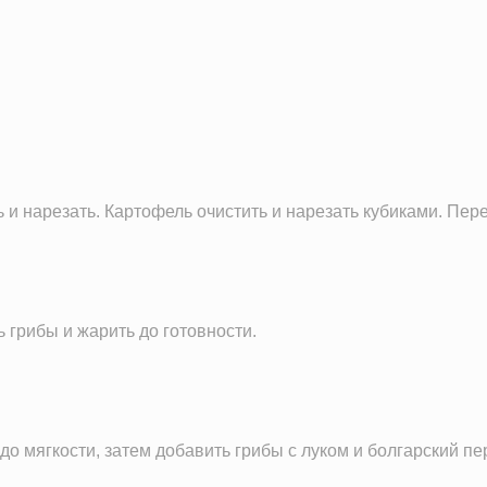
16.5 г
10.0 г
28.1 г
6.3 г
18.8 мг
497.0 г
 и нарезать. Картофель очистить и нарезать кубиками. Пер
448.0 мг
173.8 мг
6.1 мг
1098.7 мг
ь грибы и жарить до готовности.
35.9 мг
4.5 г
до мягкости, затем добавить грибы с луком и болгарский пе