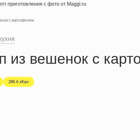
шенок с картофелем
кухня
п из вешенок с кар
286.6 кКал