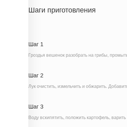
Жиры
Шаги приготовления
Белки
Углеводы
Пищевые волокна
Холестерин
Шаг 1
Вода
Гроздья вешенок разобрать на грибы, промыть
Натрий
Кальций
Шаг 2
Железо
Калий
Лук очистить, измельчить и обжарить. Добавит
Витамин С
Насыщенные жиры
Шаг 3
Информация для одной порции
Воду вскипятить, положить картофель, варить 