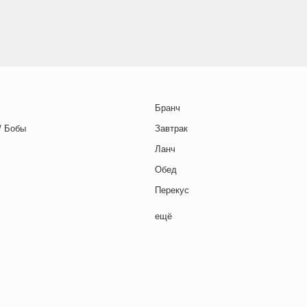
Бранч
/ Бобы
Завтрак
Ланч
Обед
Перекус
Полдник
ещё
Семейная кухня
Снеки
я основа
Ужин