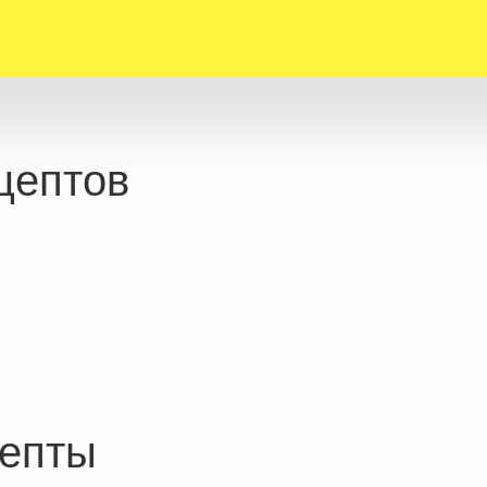
цептов
епты