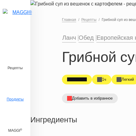
Перейти к основному содержанию
Главная
Рецепты
Грибной суп из ве
Ланч
Обед
Европейская 
Грибной су
Рецепты
1ч
Легкий
Добавить в избранное
Продукты
Ингредиенты
®
MAGGI