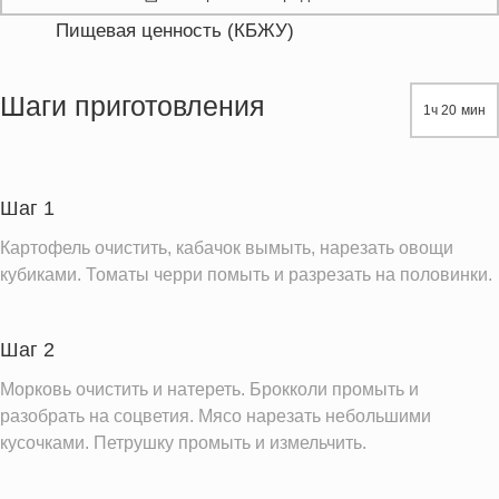
Пищевая ценность (КБЖУ)
Энергетическая ценность
180.1 кКал
Жиры
3.6 г
Шаги приготовления
1ч 20 мин
Белки
21.7 г
Углеводы
17.7 г
Пищевые волокна
4.9 г
Шаг 1
Натрий
84.1 мг
Картофель очистить, кабачок вымыть, нарезать овощи
Кальций
81.2 мг
кубиками. Томаты черри помыть и разрезать на половинки.
Железо
4.5 мг
Калий
1101.1 мг
Шаг 2
Насыщенные жиры
0.9 г
Морковь очистить и натереть. Брокколи промыть и
Добавленный сахар
разобрать на соцветия. Мясо нарезать небольшими
0.9 ч.л.
кусочками. Петрушку промыть и измельчить.
Информация для одной порции