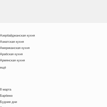
Азербайджанская кухня
Азиатская кухня
Американская кухня
Арабская кухня
Армянская кухня
Белорусская
ещё
Ближневосточная
Болгарская кухня
Британская кухня
8 марта
Венгерская кухня
Барбекю
Греческая кухня
Будние дни
Грузинская кухня