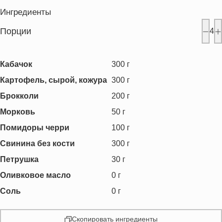
Ингредиенты
Порции
4
Кабачок
300
г
Картофель, сырой, кожура
300
г
Брокколи
200
г
Морковь
50
г
Помидоры черри
100
г
Свинина без кости
300
г
Петрушка
30
г
Оливковое масло
0
г
Соль
0
г
Скопировать ингредиенты