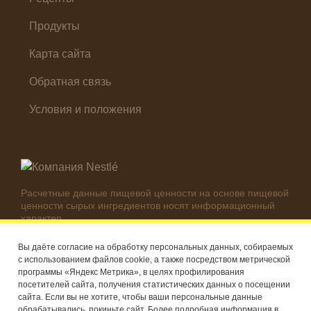
Продукты
Карта сайта
Обратная связь
Условия и положения
Расчетные данные пищевой ценности на основе пищевой
ценности сырых ингредиентов носят информационный
характер.
Реальные цифры могут отличаться в зависимости от
используемых ингредиентов.
Вы даёте согласие на обработку персональных данных, собираемых
с использованием файлов cookie, а также посредством метрической
© Компания Nestlé, 2026 г. Все права защищены
программы «Яндекс Метрика», в целях профилирования
посетителей сайта, получения статистических данных о посещении
®
Владелец товарных знаков: Société des Produits Nestlé S.A.
сайта. Если вы не хотите, чтобы ваши персональные данные
(Швейцария)
обрабатывались, покиньте сайт. Более подробная информация в