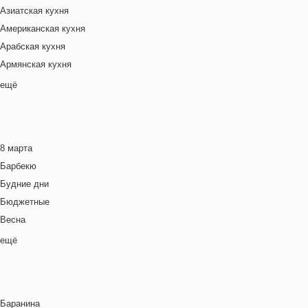
Азиатская кухня
Американская кухня
Арабская кухня
Армянская кухня
Белорусская
ещё
Ближневосточная
Болгарская кухня
Британская кухня
8 марта
Венгерская кухня
Барбекю
Греческая кухня
Будние дни
Грузинская кухня
Бюджетные
Еврейская кухня
Весна
Европейская кухня
Выходные дни
ещё
Индийская кухня
Готовим с детьми
Испанская кухня
День игры
Итальянская кухня
День матери
Кавказская кухня
Баранина