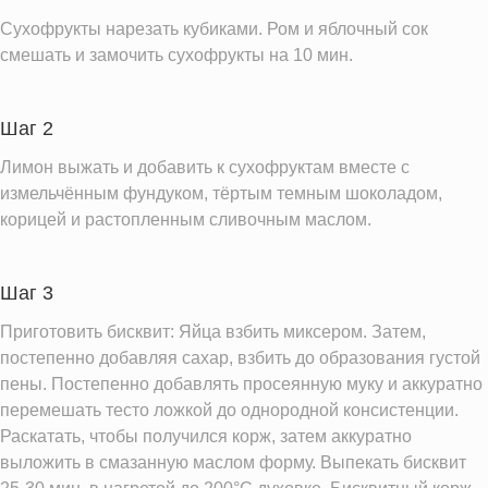
Сахар
9.3 г
Сухофрукты нарезать кубиками. Ром и яблочный сок
Натрий
114.3 мг
смешать и замочить сухофрукты на 10 мин.
Магний
18.9 мг
Кальций
17.7 мг
Шаг 2
Железо
2.9 мг
Лимон выжать и добавить к сухофруктам вместе с
Калий
измельчённым фундуком, тёртым темным шоколадом,
59.8 мг
корицей и растопленным сливочным маслом.
Фолиевая кислота
15.3 мкг
Витамин С
0.2 мг
Шаг 3
Витамин Е
1.0 мг
Приготовить бисквит: Яйца взбить миксером. Затем,
Насыщенные жиры
4339.4 г
постепенно добавляя сахар, взбить до образования густой
пены. Постепенно добавлять просеянную муку и аккуратно
Информация для одной порции
перемешать тесто ложкой до однородной консистенции.
Раскатать, чтобы получился корж, затем аккуратно
выложить в смазанную маслом форму. Выпекать бисквит