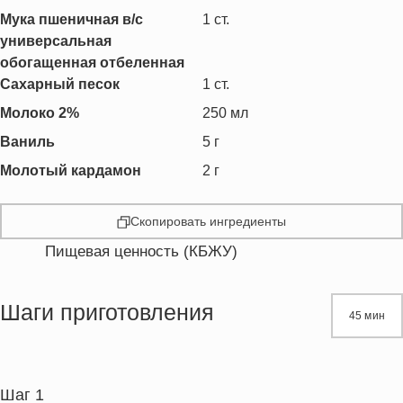
Мука пшеничная в/с
1
ст.
универсальная
обогащенная отбеленная
Сахарный песок
1
ст.
Молоко 2%
250
мл
Ваниль
5
г
Молотый кардамон
2
г
Скопировать ингредиенты
Пищевая ценность (КБЖУ)
Энергетическая ценность
737.4 кКал
Жиры
27.3 г
Шаги приготовления
45 мин
Белки
12.9 г
Углеводы
110.1 г
Пищевые волокна
3.1 г
Шаг 1