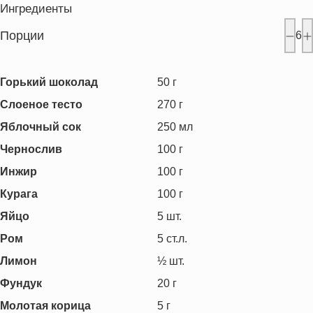
Ингредиенты
Порции
6
Горький шоколад
50
г
Слоеное тесто
270
г
Яблочный сок
250
мл
Чернослив
100
г
Инжир
100
г
Курага
100
г
Яйцо
5
шт.
Ром
5
ст.л.
Лимон
½
шт.
Фундук
20
г
Молотая корица
5
г