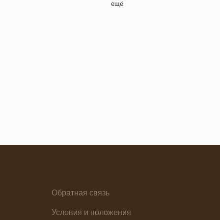
ещё
Семейная кухня
Снеки
я основа
Ужин
Обратная связь
елия
Условия и положения