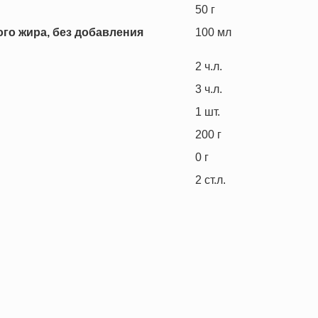
50
г
го жира, без добавления
100
мл
2
ч.л.
3
ч.л.
1
шт.
200
г
0
г
2
ст.л.