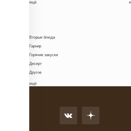
ещё
Ближневосточная
Г
Болгарская кухня
Британская кухня
Венгерская кухня
Д
Вторые блюда
Греческая кухня
Гарнир
Грузинская кухня
Д
Горячие закуски
Еврейская кухня
Д
Десерт
Европейская кухня
Д
Другое
Индийская кухня
Комплексный обед
ещё
Испанская кухня
Напиток
Итальянская кухня
Основное блюдо
Кавказская кухня
К
Первые блюда
Китайская кухня
Салат
Корейская кухня
Суп