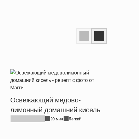
Квас
Освежающий медово-
лимонный домашний кисель
20 мин
Легкий