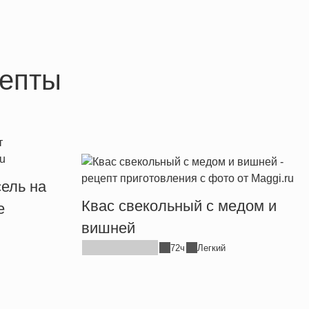
епты
ель на
Квас свекольный с медом и
е
вишней
72ч
Легкий