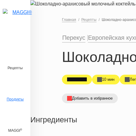
Перейти к основному содержанию
Главная
Рецепты
Шоколадно-арахисо
Перекус
Европейская кух
Шоколадно
Рецепты
10 мин
Лег
Добавить в избранное
Продукты
Ингредиенты
®
MAGGI