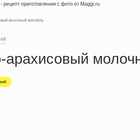
вый молочный коктейль
ня
-арахисовый молочн
кий