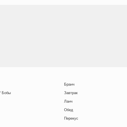
Бранч
/ Бобы
Завтрак
Ланч
Обед
Перекус
Полдник