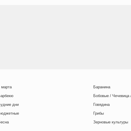
 марта
Баранина
Барбекю
Бобовые / Чечевица 
Будние дни
Говядина
Бюджетные
Грибы
Весна
Зерновые культуры
Выходные дни
Картофель