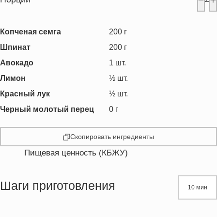
Копченая семга
200
г
Шпинат
200
г
Авокадо
1
шт.
Лимон
½
шт.
Красный лук
½
шт.
Черный молотый перец
0
г
Скопировать ингредиенты
Пищевая ценность (КБЖУ)
Энергетическая ценность
300.4 кКал
Жиры
18.1 г
Шаги приготовления
10 мин
Белки
23.4 г
Углеводы
15.5 г