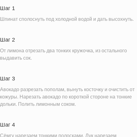
Пищевые волокна
9.3 г
Шаг 1
Сахар
2.4 г
Шпинат сполоснуть под холодной водой и дать высохнуть.
Холестерин
23.0 мг
Вода
269.0 г
Шаг 2
Натрий
2086.6 мг
От лимона отрезать два тонких кружочка, из остального
Магний
127.3 мг
выдавить сок.
Кальций
131.7 мг
Железо
4.2 мг
Шаг 3
Калий
1061.2 мг
Авокадо разрезать пополам, вынуть косточку и очистить от
Фолиевая кислота
276.0 мкг
кожуры. Нарезать авокадо по короткой стороне на тонкие
дольки. Полить лимонным соком.
Витамин С
51.8 мг
Витамин А
501.6 IU
Насыщенные жиры
2.9 г
Шаг 4
Сёмгу нарезаем тонкими полосками. Лук нарезаем