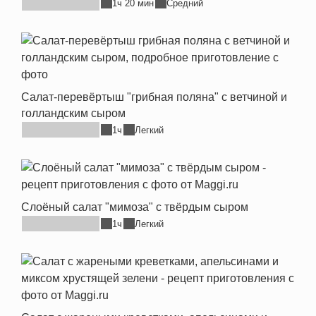
1ч 20 мин
Средний
Салат-перевёртыш "грибная поляна" с ветчиной и
голландским сыром
1ч
Легкий
Слоёный салат "мимоза" с твёрдым сыром
1ч
Легкий