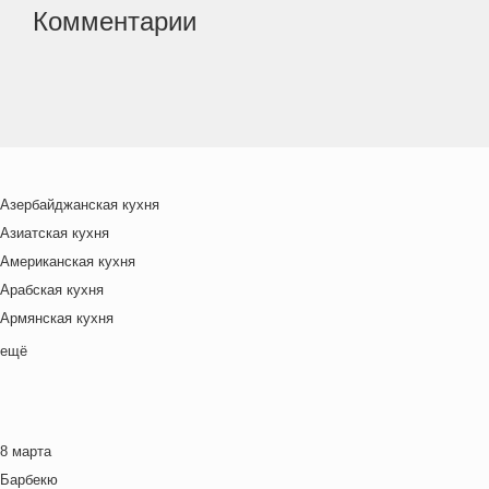
Комментарии
Азербайджанская кухня
Азиатская кухня
Американская кухня
Арабская кухня
Армянская кухня
Белорусская
ещё
Ближневосточная
Болгарская кухня
Британская кухня
8 марта
Венгерская кухня
Барбекю
Греческая кухня