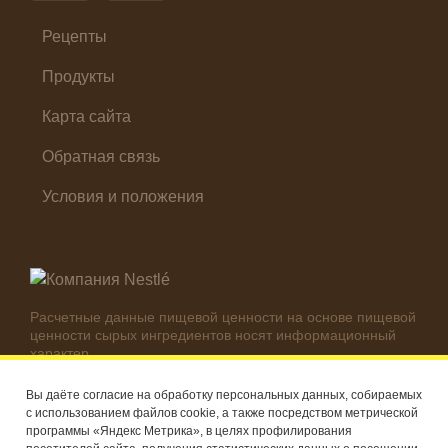
Суп
Холодные закуски
Рецепты
Продукты
Карта сайта
Обратная связь
Условия и положения
Расчетные данные пищевой ценности на основе пищевой
ценности сырых ингредиентов носят информационный
характер.
Реальные цифры могут отличаться в зависимости от
используемых ингредиентов.
Вы даёте согласие на обработку персональных данных, собираемых
с использованием файлов cookie, а также посредством метрической
© Компания Nestlé, 2026 г. Все права защищены
программы «Яндекс Метрика», в целях профилирования