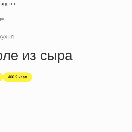
ыра
кухня
фле из сыра
406.9 кКал