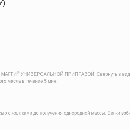
У)
406.9 кКал
22.0 г
47.7 г
1.9 г
®
ть МАГГИ
УНИВЕРСАЛЬНОЙ ПРИПРАВОЙ. Свернуть в виде тр
ого масла в течение 5 мин.
 сыр с желтками до получения однородной массы. Белки взб