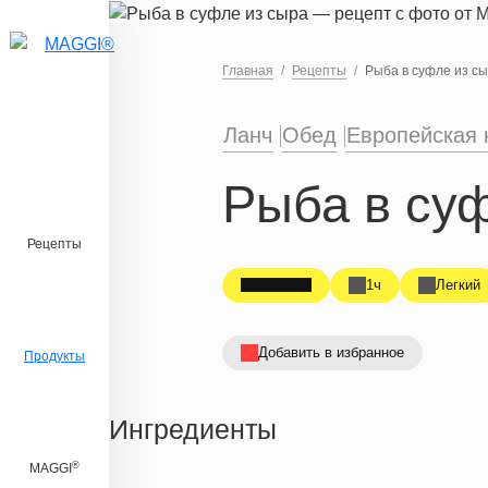
Перейти к основному содержанию
Главная
Рецепты
Рыба в суфле из с
Ланч
Обед
Европейская 
Рыба в су
Рецепты
1ч
Легкий
Добавить в избранное
Продукты
Ингредиенты
®
MAGGI