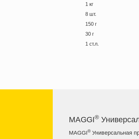
1
кг
8
шт.
150
г
30
г
1
ст.л.
®
MAGGI
Универсал
®
MAGGI
Универсальная пр