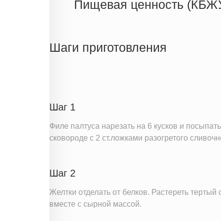
Пищевая ценность (КБЖ
Энергетическая ценность
Жиры
Шаги приготовления
Белки
Углеводы
Информация для одной порции
Шаг 1
Филе палтуса нарезать на 6 кусков и посыпа
сковороде с 2 ст.ложками разогретого сливочн
Шаг 2
Желтки отделать от белков. Растереть тертый
вместе с сырной массой.