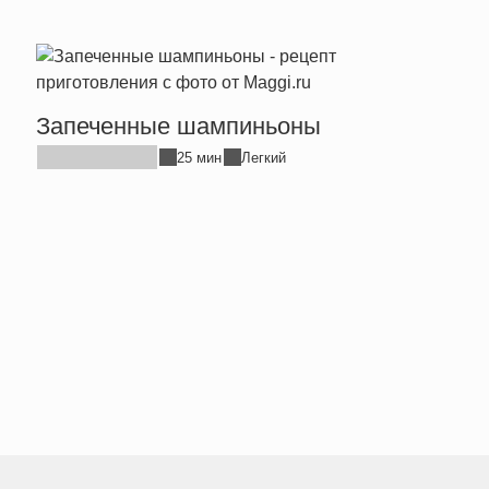
Запеченные шампиньоны
Дома
кури
25 мин
Легкий
без 