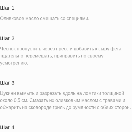
Пищевые волокна
1.2 г
Шаг 1
Сахар
3.3 г
Оливковое масло смешать со специями.
Холестерин
22.3 мг
Вода
103.0 г
Шаг 2
Натрий
239.1 мг
Чеснок пропустить через пресс и добавить к сыру фета,
Магний
24.3 мг
тщательно перемешать, приправить по своему
Кальций
усмотрению.
170.4 мг
Железо
0.8 мг
Калий
306.0 мг
Шаг 3
Фолиевая кислота
28.4 мкг
Цукини вымыть и разрезать вдоль на ломтики толщиной
около 0,5 см. Смазать их оливковым маслом с травами и
Витамин С
20.6 мг
обжарить на сковороде гриль до румяности с обеих сторон.
Витамин А
39.5 IU
Витамин Д
0.1 IU
Шаг 4
Витамин Е
0.7 мг