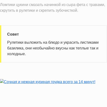
Ломтики цукини смазать начинкой из сыра фета с травами,
Насыщенные жиры
4.3 г
скрутить в рулетики и скрепить зубочисткой.
Информация для одной порции
Совет
Рулетики выложить на блюдо и украсить листиками
базилика, они необычайно вкусны как теплые так и
холодные.