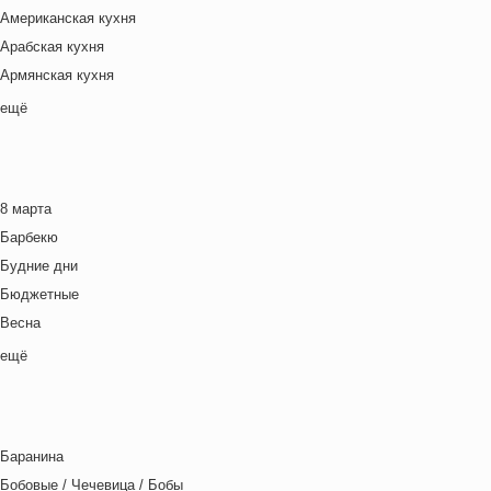
Американская кухня
Арабская кухня
Армянская кухня
Белорусская
ещё
Ближневосточная
Болгарская кухня
Британская кухня
8 марта
Венгерская кухня
Барбекю
Греческая кухня
Будние дни
Грузинская кухня
Бюджетные
Еврейская кухня
Весна
Европейская кухня
Выходные дни
ещё
Индийская кухня
Готовим с детьми
Испанская кухня
День игры
Итальянская кухня
День матери
Кавказская кухня
Баранина
День отца
Китайская кухня
Бобовые / Чечевица / Бобы