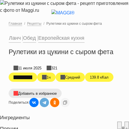
Перейти к основному содержанию
Главная
Рецепты
Рулетики из цукини с сыром фета
Ланч
Обед
Европейская кухня
Рулетики из цукини с сыром фета
11 июля 2025
321
1ч
Средний
139.8 кКал
Добавить в избранное
Поделиться:
Ингредиенты
Порции
8