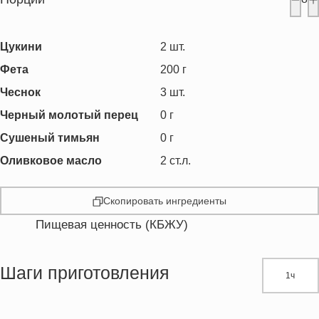
Цукини
2
шт.
Фета
200
г
Чеснок
3
шт.
Черный молотый перец
0
г
Сушеный тимьян
0
г
Оливковое масло
2
ст.л.
Скопировать ингредиенты
Пищевая ценность (КБЖУ)
Энергетическая ценность
139.8 кКал
Жиры
9.3 г
Шаги приготовления
1ч
Белки
5.7 г
Углеводы
9.8 г