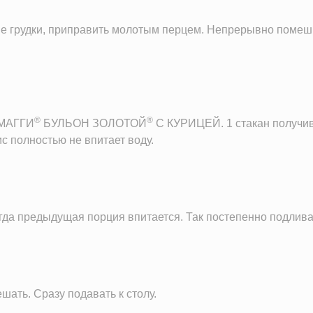
ые грудки, приправить молотым перцем. Непрерывно помеши
®
®
 МАГГИ
БУЛЬОН ЗОЛОТОЙ
C КУРИЦЕЙ. 1 стакан получивш
с полностью не впитает воду.
да предыдущая порция впитается. Так постепенно подливат
шать. Сразу подавать к столу.