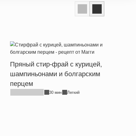
Пряный стир-фрай с курицей,
Тепл
шампиньонами и болгарским
брын
перцем
30 мин
Легкий