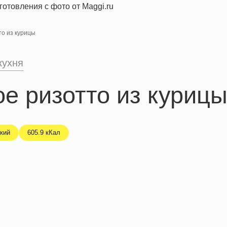
то из курицы
кухня
е ризотто из куриц
кий
605.9 кКал