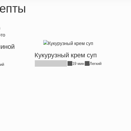
епты
ниной
Кукурузный крем суп
19 мин
Легкий
ий