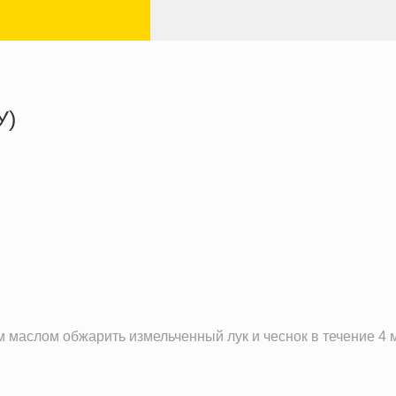
У)
605.9 кКал
22.5 г
34.2 г
69.3 г
 маслом обжарить измельченный лук и чеснок в течение 4 м