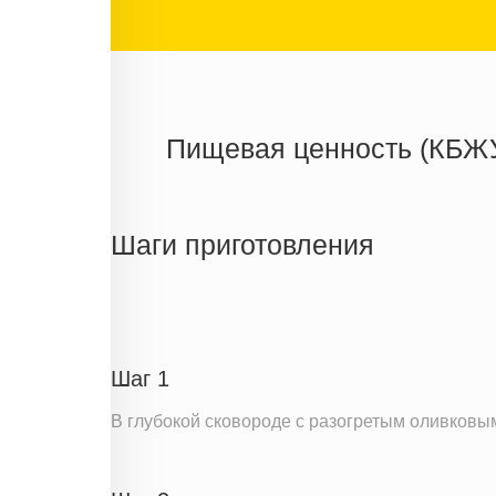
Пищевая ценность (КБЖ
Энергетическая ценность
Жиры
Шаги приготовления
Белки
Углеводы
Информация для одной порции
Шаг 1
В глубокой сковороде с разогретым оливковым