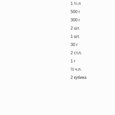
1 ¼
л
500
г
300
г
2
шт.
1
шт.
30
г
2
ст.л.
1
г
½
ч.л.
2
кубика