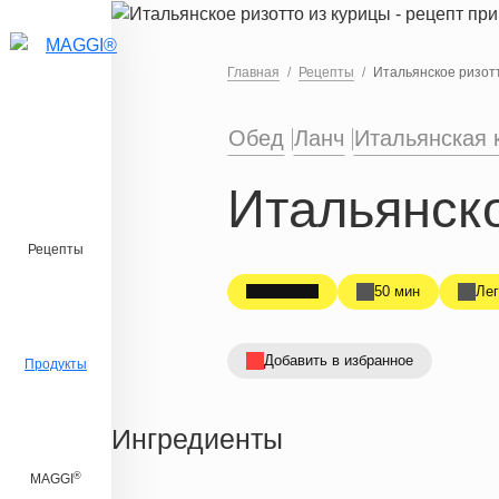
Перейти к основному содержанию
Главная
Рецепты
Итальянское ризот
Обед
Ланч
Итальянская 
Итальянско
Рецепты
50 мин
Лег
Добавить в избранное
Продукты
Ингредиенты
®
MAGGI