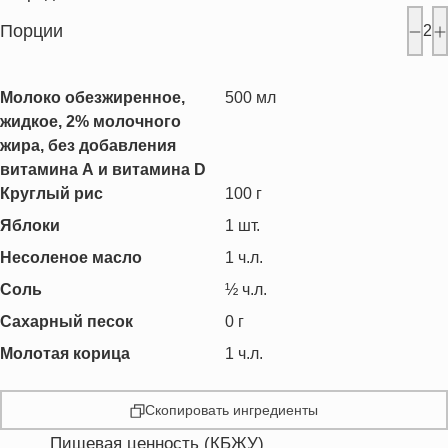
Порции
2
Молоко обезжиренное,
500
мл
жидкое, 2% молочного
жира, без добавления
витамина А и витамина D
Круглый рис
100
г
Яблоки
1
шт.
Несоленое масло
1
ч.л.
Соль
½
ч.л.
Сахарный песок
0
г
Молотая корица
1
ч.л.
Скопировать ингредиенты
Пищевая ценность (КБЖУ)