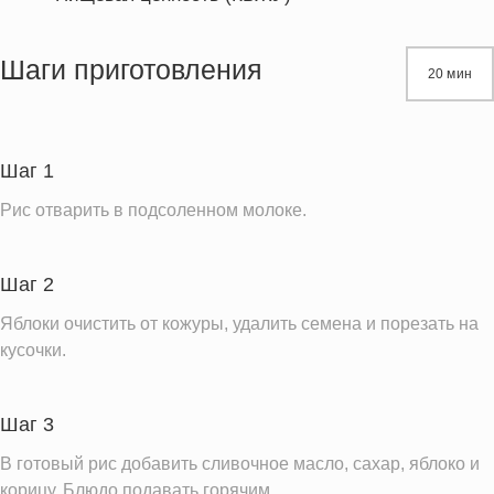
Энергетическая ценность
375.1 кКал
Жиры
7.5 г
Шаги приготовления
20 мин
Белки
12.1 г
Углеводы
65.4 г
Пищевые волокна
3.6 г
Шаг 1
Холестерин
25.7 мг
Рис отварить в подсоленном молоке.
Вода
312.0 г
Натрий
1091.8 мг
Шаг 2
Магний
51.2 мг
Яблоки очистить от кожуры, удалить семена и порезать на
Кальций
335.0 мг
кусочки.
Железо
0.7 мг
Калий
504.9 мг
Шаг 3
Фолиевая кислота
20.2 мкг
В готовый рис добавить сливочное масло, сахар, яблоко и
Витамин С
4.6 мг
корицу. Блюдо подавать горячим.