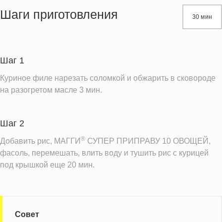
Жиры
15.4 г
Шаги приготовления
30 мин
Белки
23.9 г
Углеводы
73.7 г
Шаг 1
Информация для одной порции
Куриное филе нарезать соломкой и обжарить в сковороде
на разогретом масле 3 мин.
Шаг 2
®
Добавить рис, МАГГИ
СУПЕР ПРИПРАВУ 10 ОВОЩЕЙ,
фасоль, перемешать, влить воду и тушить рис с курицей
под крышкой еще 20 мин.
Совет