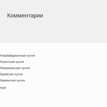
Комментарии
Азербайджанская кухня
Азиатская кухня
Американская кухня
Арабская кухня
Армянская кухня
Белорусская
ещё
Ближневосточная
Болгарская кухня
Британская кухня