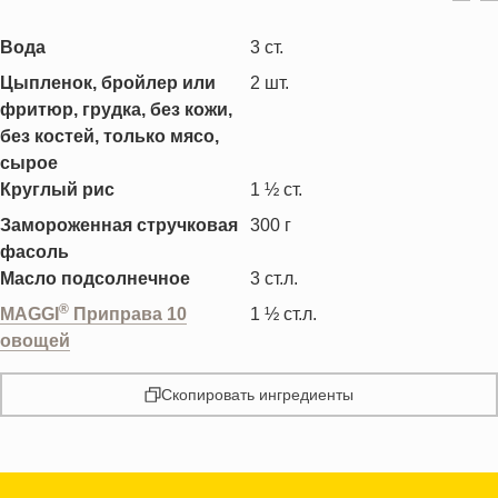
Вода
3
ст.
Цыпленок, бройлер или
2
шт.
фритюр, грудка, без кожи,
без костей, только мясо,
сырое
Круглый рис
1 ½
ст.
Замороженная стручковая
300
г
фасоль
Масло подсолнечное
3
ст.л.
®
MAGGI
Приправа 10
1 ½
ст.л.
овощей
Скопировать ингредиенты