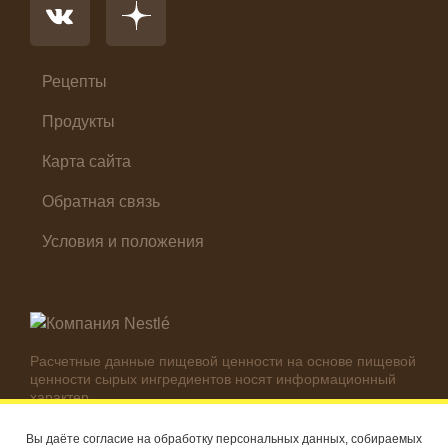
Первые блюда
Салат
Суп
Холодные закуски
Рецепты
Продукты
Карта сайта
Обратная связь
Условия и положения
Расчетные данные пищевой ценности на основе пищевой
ценности сырых ингредиентов носят информационный
характер.
Реальные цифры могут отличаться в зависимости от
используемых ингредиентов.
Вы даёте согласие на обработку персональных данных, собираемых