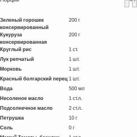
Зеленый горошек
200
г
консервированный
Кукуруза
200
г
консервированная
Круглый рис
1
ст.
Лук репчатый
1
шт.
Морковь
1
шт.
Красный болгарский перец
1
шт.
Вода
500
мл
Несоленое масло
1
ст.л.
Подсолнечное масло
2
ст.л.
Петрушка
10
г
Соль
0
г
®