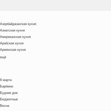
Азербайджанская кухня
Азиатская кухня
Американская кухня
Арабская кухня
Армянская кухня
Белорусская
ещё
Ближневосточная
Болгарская кухня
Британская кухня
8 марта
Венгерская кухня
Барбекю
Греческая кухня
Будние дни
Грузинская кухня
Бюджетные
Еврейская кухня
Весна
Европейская кухня