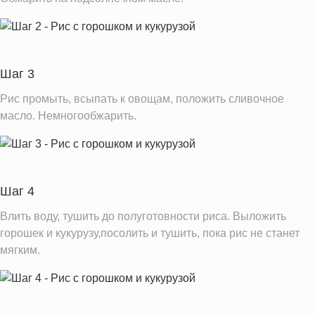
Фолиевая кислота
31.1 мкг
Витамин С
4.8 мг
Витамин Е
0.1 мг
Насыщенные жиры
1.0 г
Шаг 3
Рис промыть, всыпать к овощам, положить сливочное
Информация для одной порции
масло. Немногообжарить.
Шаг 4
Влить воду, тушить до полуготовности риса. Выложить
горошек и кукурузу,посолить и тушить, пока рис не станет
мягким.