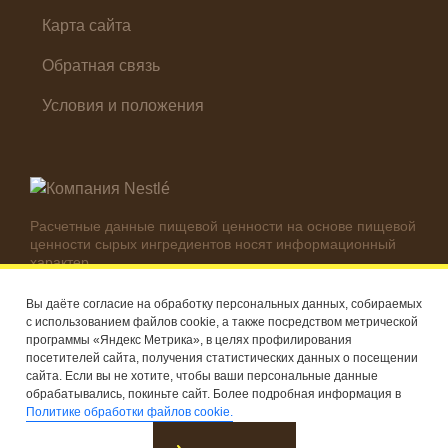
Карта сайта
Обратная связь
Условия и положения
Расчетные данные пищевой ценности на основе пищевой
ценности сырых ингредиентов носят информационный
характер.
Реальные цифры могут отличаться в зависимости от
используемых ингредиентов.
Вы даёте согласие на обработку персональных данных, собираемых
с использованием файлов cookie, а также посредством метрической
© Компания Nestlé, 2026 г. Все права защищены
программы «Яндекс Метрика», в целях профилирования
посетителей сайта, получения статистических данных о посещении
®
Владелец товарных знаков: Société des Produits Nestlé S.A.
сайта. Если вы не хотите, чтобы ваши персональные данные
(Швейцария)
обрабатывались, покиньте сайт. Более подробная информация в
Политике обработки файлов cookie.