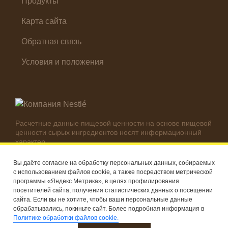
Продукты
Карта сайта
Обратная связь
Условия и положения
Расчетные данные пищевой ценности на основе пищевой
ценности сырых ингредиентов носят информационный
характер.
Реальные цифры могут отличаться в зависимости от
используемых ингредиентов.
Вы даёте согласие на обработку персональных данных, собираемых
с использованием файлов cookie, а также посредством метрической
© Компания Nestlé, 2026 г. Все права защищены
программы «Яндекс Метрика», в целях профилирования
посетителей сайта, получения статистических данных о посещении
®
Владелец товарных знаков: Société des Produits Nestlé S.A.
сайта. Если вы не хотите, чтобы ваши персональные данные
(Швейцария)
обрабатывались, покиньте сайт. Более подробная информация в
Политике обработки файлов cookie.