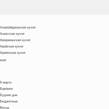
Азербайджанская кухня
Азиатская кухня
Американская кухня
Арабская кухня
Армянская кухня
Белорусская
ещё
Ближневосточная
Болгарская кухня
Британская кухня
8 марта
Венгерская кухня
Барбекю
Греческая кухня
Будние дни
Грузинская кухня
Бюджетные
Еврейская кухня
Весна