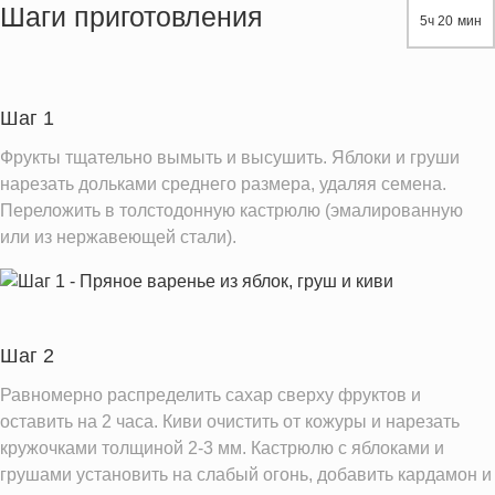
Жиры
0.3 г
Шаги приготовления
5ч 20 мин
Белки
0.7 г
Углеводы
77.4 г
Пищевые волокна
3.3 г
Шаг 1
Сахар
71.5 г
Фрукты тщательно вымыть и высушить. Яблоки и груши
Вода
79.1 г
нарезать дольками среднего размера, удаляя семена.
Переложить в толстодонную кастрюлю (эмалированную
Натрий
2.4 мг
или из нержавеющей стали).
Магний
11.6 мг
Кальций
26.9 мг
Железо
0.4 мг
Шаг 2
Калий
181.7 мг
Витамин С
Равномерно распределить сахар сверху фруктов и
32.0 мг
оставить на 2 часа. Киви очистить от кожуры и нарезать
Витамин А
2.6 IU
кружочками толщиной 2-3 мм. Кастрюлю с яблоками и
Насыщенные жиры
0.0 г
грушами установить на слабый огонь, добавить кардамон и