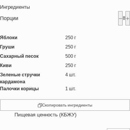
Ингредиенты
Порции
8
Яблоки
250
г
Груши
250
г
Сахарный песок
500
г
Киви
250
г
Зеленые стручки
4
шт.
кардамона
Палочки корицы
1
шт.
Скопировать ингредиенты
Пищевая ценность (КБЖУ)
Энергетическая ценность
299.7 кКал