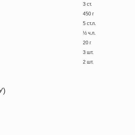
3
ст.
450
г
5
ст.л.
½
ч.л.
20
г
3
шт.
2
шт.
У)
426.0 кКал
16.2 г
11.9 г
64.0 г