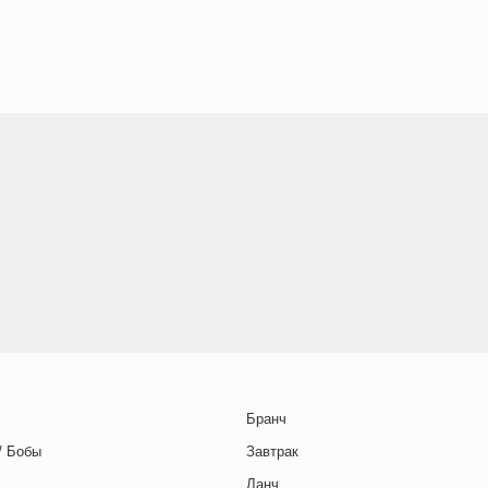
Бранч
/ Бобы
Завтрак
Ланч