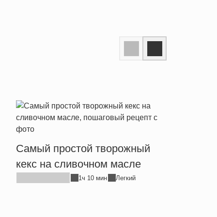
Прос
Самый простой творожный
хлеб
кекс на сливочном масле
1ч 10 мин
Легкий