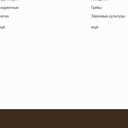
Бюджетные
Грибы
Весна
Зерновые культуры
Выходные дни
Картофель
ещё
ещё
отовим с детьми
Курица
День игры
Макароны / Лапша
День матери
Молочная / Кремова
ень отца
Морепродукты
День Рождения
Овощи
ень святого Валентина
Постные блюда
етская вечеринка
Птица
етский ланч-бокс
Рис
Для двоих
Рыба
Закуски
Свинина
Зима
Супы
итайский Новый год
Сыр