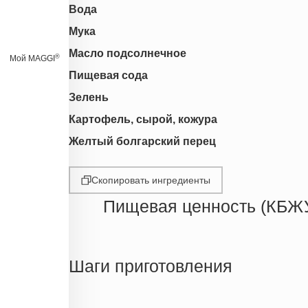
Вода
Мука
Масло подсолнечное
®
Мой MAGGI
Пищевая сода
Зелень
Картофель, сырой, кожура
Желтый болгарский перец
Скопировать ингредиенты
Пищевая ценность (КБЖ
Энергетическая ценность
Жиры
Шаги приготовления
Белки
Углеводы