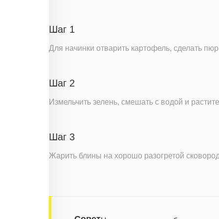
Пищевые волокна
Натрий
Шаг 1
Кальций
Для начинки отварить картофель, сделать пюр
Железо
Калий
Шаг 2
Насыщенные жиры
Измельчить зелень, смешать с водой и растите
Информация для одной порции
Шаг 3
Жарить блины на хорошо разогретой сковород
Совет