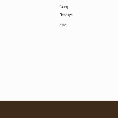
Обед
Перекус
Полдник
ещё
Семейная кухня
Снеки
я основа
Ужин