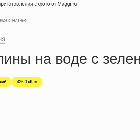
воде с зеленью
ня
ины на воде с зеле
кий
426.0 кКал