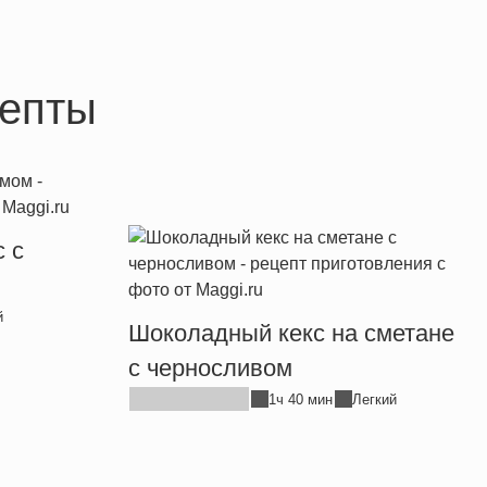
епты
 с
й
Шоколадный кекс на сметане
с черносливом
1ч 40 мин
Легкий