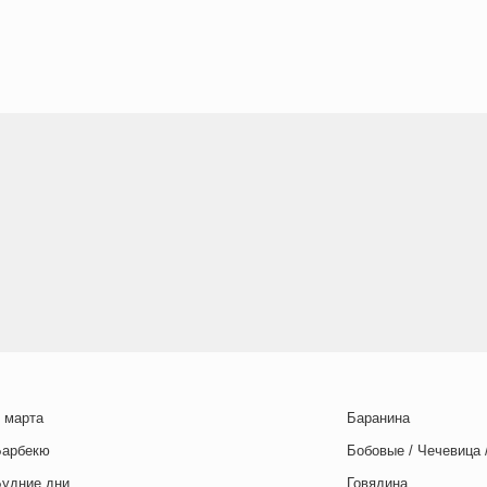
 марта
Баранина
Барбекю
Бобовые / Чечевица 
Будние дни
Говядина