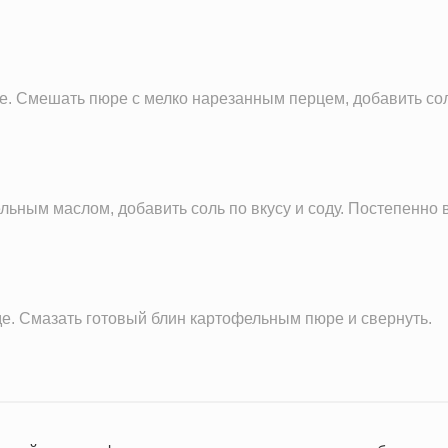
9.9 г
125.7 мг
65.7 мг
е. Смешать пюре с мелко нарезанным перцем, добавить соль
4.8 мг
608.6 мг
1.8 г
льным маслом, добавить соль по вкусу и соду. Постепенно в
е. Смазать готовый блин картофельным пюре и свернуть.