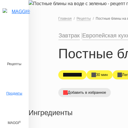
Перейти к основному содержанию
Главная
Рецепты
Постные блины на 
Завтрак
Европейская кух
Постные бл
Рецепты
30 мин
Лег
Добавить в избранное
Продукты
Ингредиенты
®
MAGGI