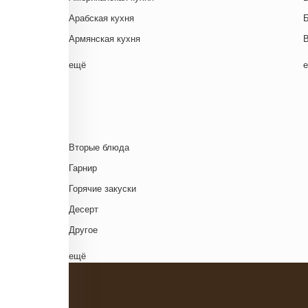
Арабская кухня
Армянская кухня
Белорусская
ещё
Ближневосточная
Г
Болгарская кухня
Британская кухня
Венгерская кухня
Д
Вторые блюда
Греческая кухня
Гарнир
Грузинская кухня
Д
Горячие закуски
Еврейская кухня
Д
Десерт
Европейская кухня
Д
Другое
Индийская кухня
Комплексный обед
ещё
Испанская кухня
Напиток
Итальянская кухня
Основное блюдо
Кавказская кухня
К