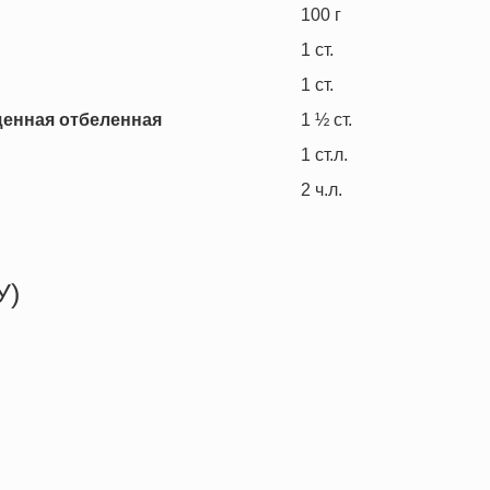
100
г
1
ст.
1
ст.
щенная отбеленная
1 ½
ст.
1
ст.л.
2
ч.л.
У)
267.8 кКал
3.6 г
5.8 г
55.1 г
2.2 г