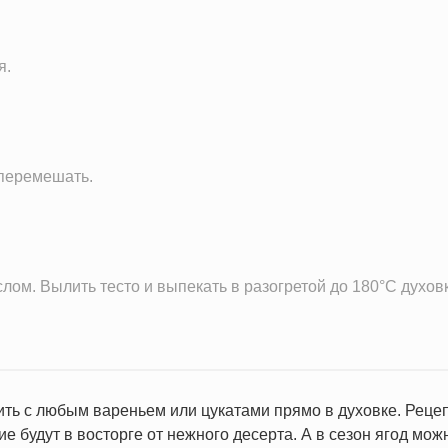
53.1 мг
132.1 мг
я.
4.7 мг
247.7 мг
0.6 г
 перемешать.
ом. Вылить тесто и выпекать в разогретой до 180°С духовк
ть с любым вареньем или цукатами прямо в духовке. Рецепт
ие будут в восторге от нежного десерта. А в сезон ягод мо