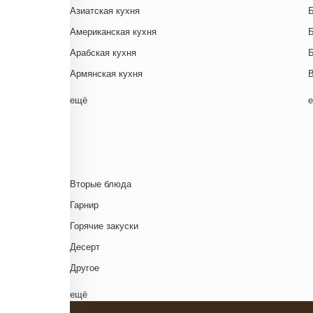
Азиатская кухня
Американская кухня
Арабская кухня
Армянская кухня
Белорусская
ещё
Ближневосточная
Г
Болгарская кухня
Британская кухня
Венгерская кухня
Д
Вторые блюда
Греческая кухня
Гарнир
Грузинская кухня
Д
Горячие закуски
Еврейская кухня
Д
Десерт
Европейская кухня
Д
Другое
Индийская кухня
Комплексный обед
ещё
Испанская кухня
Напиток