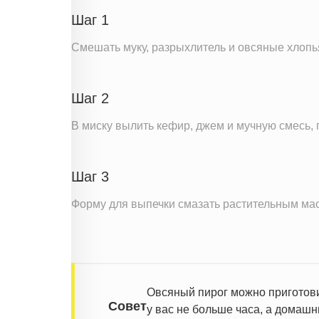
Натрий
Шаг 1
Кальций
Смешать муку, разрыхлитель и овсяные хлопь
Железо
Калий
Шаг 2
Насыщенные жиры
В миску вылить кефир, джем и мучную смесь,
Информация для одной порции
Шаг 3
Форму для выпечки смазать растительным масл
Овсяный пирог можно приготови
Совет
у вас не больше часа, а домашн