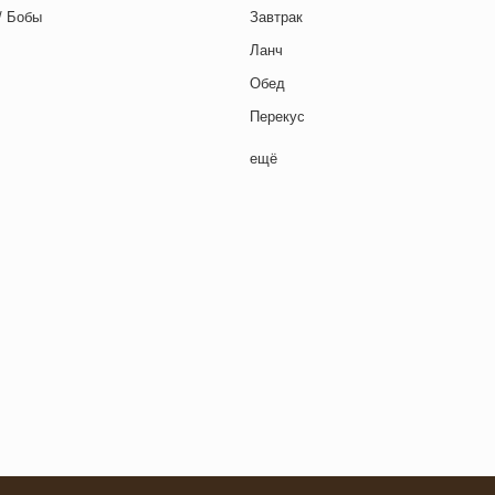
/ Бобы
Завтрак
Ланч
Обед
Перекус
Полдник
ещё
Семейная кухня
Снеки
я основа
Ужин