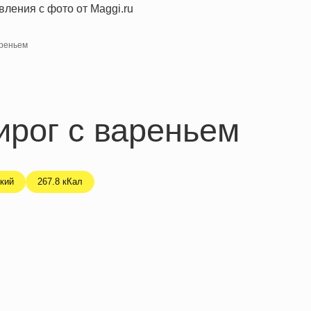
ареньем
ирог с вареньем
кий
267.8 кКал