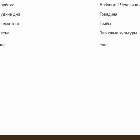
Барбекю
Бобовые / Чечевица 
Будние дни
Говядина
Бюджетные
Грибы
Весна
Зерновые культуры
Выходные дни
Картофель
ещё
ещё
отовим с детьми
Курица
День игры
Макароны / Лапша
День матери
Молочная / Кремова
ень отца
Морепродукты
День Рождения
Овощи
ень святого Валентина
Постные блюда
етская вечеринка
Птица
етский ланч-бокс
Рис
Для двоих
Рыба
Закуски
Свинина