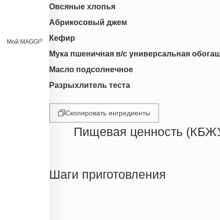
Овсяные хлопья
Абрикосовый джем
Кефир
®
Мой MAGGI
Мука пшеничная в/с универсальная обога
Масло подсолнечное
Разрыхлитель теста
Скопировать ингредиенты
Пищевая ценность (КБЖ
Энергетическая ценность
Жиры
Шаги приготовления
Белки
Углеводы
Пищевые волокна