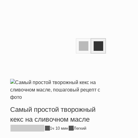
Прос
Самый простой творожный
хлеб
кекс на сливочном масле
1ч 10 мин
Легкий