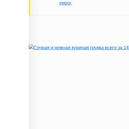
пирог
.