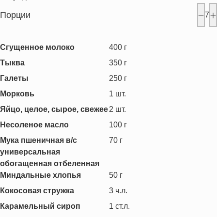
Порции
7
Сгущенное молоко
400
г
Тыква
350
г
Галеты
250
г
Морковь
1
шт.
Яйцо, целое, сырое, свежее
2
шт.
Несоленое масло
100
г
Мука пшеничная в/с
70
г
универсальная
обогащенная отбеленная
Миндальные хлопья
50
г
Кокосовая стружка
3
ч.л.
Карамельный сироп
1
ст.л.