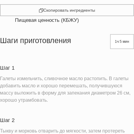
Скопировать ингредиенты
Пищевая ценность (КБЖУ)
Энергетическая ценность
560.6 кКал
Жиры
25.0 г
Шаги приготовления
1ч 5 мин
Белки
12.8 г
Углеводы
73.8 г
Пищевые волокна
4.5 г
Шаг 1
Натрий
320.3 мг
Галеты измельчить, сливочное масло растопить. В галеты
Кальций
213.6 мг
добавить масло и хорошо перемешать, получившуюся
массу выложить в форму для запекания диаметром 26 см,
Железо
1.6 мг
хорошо утрамбовать.
Калий
571.8 мг
Насыщенные жиры
11.5 г
Шаг 2
Добавленный сахар
9.1 ч.л.
Тыкву и морковь отварить до мягкости, затем протереть