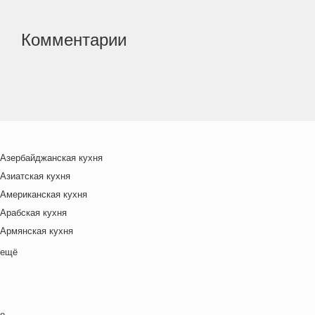
Комментарии
Азербайджанская кухня
Азиатская кухня
Американская кухня
Арабская кухня
Армянская кухня
Белорусская
ещё
Ближневосточная
Болгарская кухня
Британская кухня