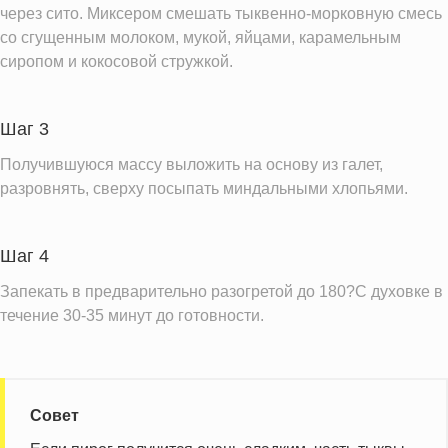
Информация для одной порции
через сито. Миксером смешать тыквенно-морковную смесь
со сгущенным молоком, мукой, яйцами, карамельным
сиропом и кокосовой стружкой.
Шаг 3
Получившуюся массу выложить на основу из галет,
разровнять, сверху посыпать миндальными хлопьями.
Шаг 4
Запекать в предварительно разогретой до 180?С духовке в
течение 30-35 минут до готовности.
Совет