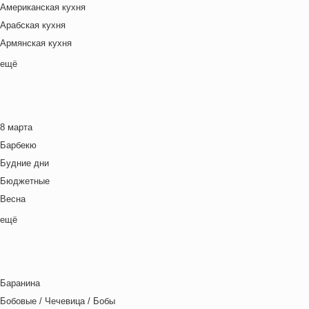
Американская кухня
Арабская кухня
Армянская кухня
Белорусская
ещё
Ближневосточная
Болгарская кухня
Британская кухня
8 марта
Венгерская кухня
Барбекю
Греческая кухня
Будние дни
Грузинская кухня
Бюджетные
Еврейская кухня
Весна
Европейская кухня
Выходные дни
ещё
Индийская кухня
Готовим с детьми
Испанская кухня
День игры
Итальянская кухня
День матери
Кавказская кухня
Баранина
День отца
Китайская кухня
Бобовые / Чечевица / Бобы
День Рождения