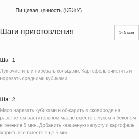
Пищевая ценность (КБЖУ)
Энергетическая ценность
358.0 кКал
Жиры
15.9 г
Шаги приготовления
1ч 5 мин
Белки
27.6 г
Углеводы
26.9 г
Шаг 1
Информация для одной порции
Лук очистить и нарезать кольцами. Картофель очистить и
нарезать средними кубиками.
Шаг 2
Мясо нарезать кубиками и обжарить в сковороде на
разогретом растительном масле вместе с луком и беконом
в течение 5 мин. Добавить квашеную капусту и картофель,
жарить всё вместе ещё 5 мин.