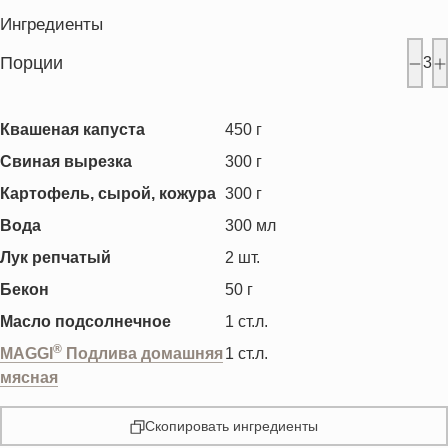
Ингредиенты
Порции
3
Квашеная капуста
450
г
Свиная вырезка
300
г
Картофель, сырой, кожура
300
г
Вода
300
мл
Лук репчатый
2
шт.
Бекон
50
г
Масло подсолнечное
1
ст.л.
®
MAGGI
Подлива домашняя
1
ст.л.
мясная
Скопировать ингредиенты