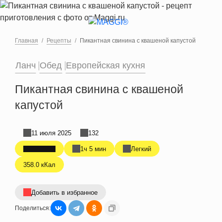
Перейти к основному содержанию
Главная
Рецепты
Пикантная свинина с квашеной капустой
Ланч
Обед
Европейская кухня
Пикантная свинина с квашеной
капустой
11 июля 2025
132
1ч 5 мин
Легкий
358.0 кКал
Добавить в избранное
Поделиться: