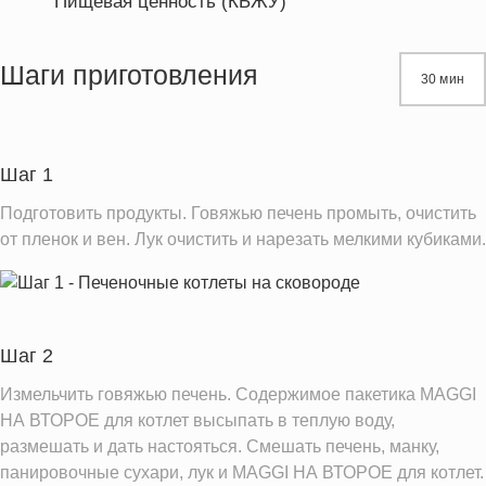
Пищевая ценность (КБЖУ)
Энергетическая ценность
310.0 кКал
Жиры
13.0 г
Шаги приготовления
30 мин
Белки
23.6 г
Углеводы
23.1 г
Шаг 1
Информация для одной порции
Подготовить продукты. Говяжью печень промыть, очистить
от пленок и вен. Лук очистить и нарезать мелкими кубиками.
Шаг 2
Измельчить говяжью печень. Содержимое пакетика MAGGI
НА ВТОРОЕ для котлет высыпать в теплую воду,
размешать и дать настояться. Смешать печень, манку,
панировочные сухари, лук и MAGGI НА ВТОРОЕ для котлет.