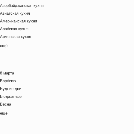
Азербайджанская кухня
Азиатская кухня
Американская кухня
Арабская кухня
Армянская кухня
Белорусская
ещё
Ближневосточная
Болгарская кухня
Британская кухня
8 марта
Венгерская кухня
Барбекю
Греческая кухня
Будние дни
Грузинская кухня
Бюджетные
Еврейская кухня
Весна
Европейская кухня
Выходные дни
ещё
Индийская кухня
Готовим с детьми
Испанская кухня
День игры
Итальянская кухня