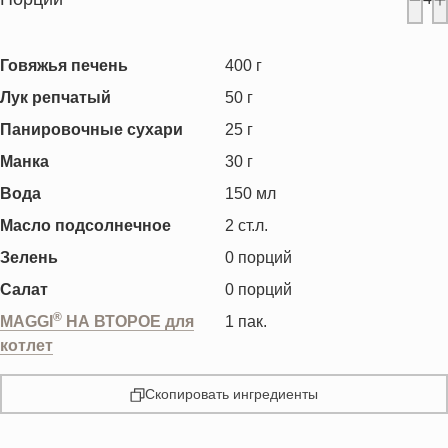
Говяжья печень
400
г
Лук репчатый
50
г
Панировочные сухари
25
г
Манка
30
г
Вода
150
мл
Масло подсолнечное
2
ст.л.
Зелень
0
порций
Салат
0
порций
®
MAGGI
НА ВТОРОЕ для
1
пак.
котлет
Скопировать ингредиенты