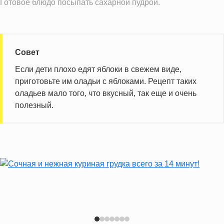
Готовое блюдо посыпать сахарной пудрой.
Витамин С
6.0 мг
Витамин А
42.7 IU
Витамин Д
0.3 IU
Совет
Витамин Е
0.3 мг
Если дети плохо едят яблоки в свежем виде,
Насыщенные жиры
1.3 г
приготовьте им оладьи с яблоками. Рецепт таких
оладьев мало того, что вкусный, так еще и очень
Информация для одной порции
полезный.