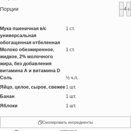
Порции
4
Мука пшеничная в/с
1
ст.
универсальная
обогащенная отбеленная
Молоко обезжиренное,
1
ст.
жидкое, 2% молочного
жира, без добавления
витамина А и витамина D
Соль
½
ч.л.
Яйцо, целое, сырое, свежее
1
шт.
Банан
1
шт.
Яблоки
1
шт.
Скопировать ингредиенты