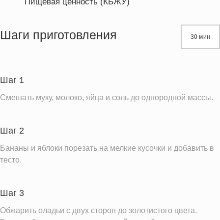
Пищевая ценность (КБЖУ)
Энергетическая ценность
256.8 кКал
Жиры
3.2 г
Шаги приготовления
30 мин
Белки
8.4 г
Углеводы
49.4 г
Пищевые волокна
3.3 г
Шаг 1
Сахар
12.8 г
Смешать муку, молоко, яйца и соль до однородной массы.
Холестерин
64.5 мг
Вода
133.1 г
Шаг 2
Натрий
532.7 мг
Бананы и яблоки порезать на мелкие кусочки и добавить в
Магний
30.6 мг
тесто.
Кальций
80.3 мг
Железо
2.3 мг
Шаг 3
Калий
343.5 мг
Обжарить оладьи с двух сторон до золотистого цвета.
Фолиевая кислота
32.1 мкг