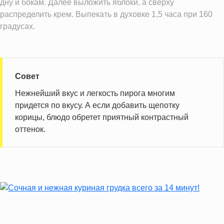
дну и бокам. Далее выложить яблоки, а сверху
Витамин С
6.4 мг
распределить крем. Выпекать в духовке 1,5 часа при 160
Витамин А
390.0 IU
градусах.
Витамин Д
1.2 IU
Витамин Е
2.0 мг
Насыщенные жиры
22.5 г
Совет
Добавленный сахар
0.8 ч.л.
Нежнейший вкус и легкость пирога многим
придется по вкусу. А если добавить щепотку
Информация для одной порции
корицы, блюдо обретет приятный контрастный
оттенок.