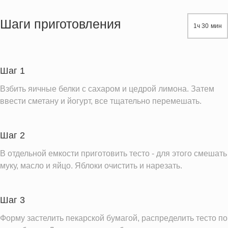
Энергетическая ценность
766.0 кКал
Жиры
39.5 г
Шаги приготовления
1ч 30 мин
Белки
19.5 г
Углеводы
89.2 г
Пищевые волокна
6.9 г
Шаг 1
Сахар
52.5 г
Взбить яичные белки с сахаром и цедрой лимона. Затем
Холестерин
281.9 мг
ввести сметану и йогурт, все тщательно перемешать.
Вода
207.8 г
Натрий
131.6 мг
Шаг 2
Магний
76.9 мг
В отдельной емкости приготовить тесто - для этого смешать
Кальций
муку, масло и яйцо. Яблоки очистить и нарезать.
176.6 мг
Железо
2.6 мг
Калий
507.8 мг
Шаг 3
Фолиевая кислота
56.4 мкг
Форму застелить пекарской бумагой, распределить тесто по