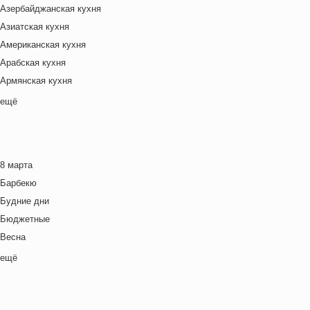
Азербайджанская кухня
Азиатская кухня
Американская кухня
Арабская кухня
Армянская кухня
Белорусская
ещё
Ближневосточная
Болгарская кухня
Британская кухня
8 марта
Венгерская кухня
Барбекю
Греческая кухня
Будние дни
Грузинская кухня
Бюджетные
Еврейская кухня
Весна
Европейская кухня
Выходные дни
ещё
Индийская кухня
Готовим с детьми
Испанская кухня
День игры
Итальянская кухня
День матери