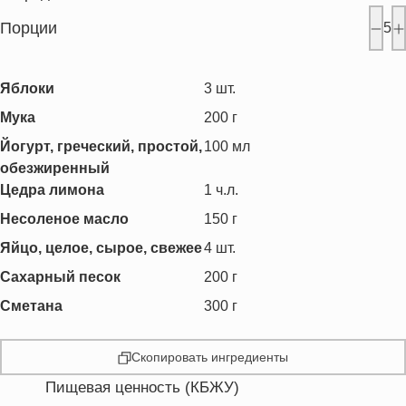
Порции
5
Яблоки
3
шт.
Мука
200
г
Йогурт, греческий, простой,
100
мл
обезжиренный
Цедра лимона
1
ч.л.
Несоленое масло
150
г
Яйцо, целое, сырое, свежее
4
шт.
Сахарный песок
200
г
Сметана
300
г
Скопировать ингредиенты
Пищевая ценность (КБЖУ)