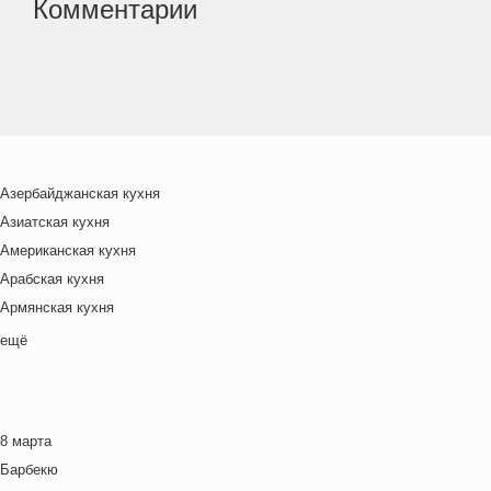
Комментарии
Азербайджанская кухня
Азиатская кухня
Американская кухня
Арабская кухня
Армянская кухня
Белорусская
ещё
Ближневосточная
Болгарская кухня
Британская кухня
8 марта
Венгерская кухня
Барбекю
Греческая кухня