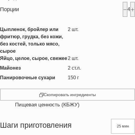
Порции
4
Цыпленок, бройлер или
2
шт.
фритюр, грудка, без кожи,
без костей, только мясо,
сырое
Яйцо, целое, сырое, свежее
2
шт.
Майонез
2
ст.л.
Панировочные сухари
150
г
Скопировать ингредиенты
Пищевая ценность (КБЖУ)
Энергетическая ценность
369.6 кКал
Жиры
16.4 г
Шаги приготовления
25 мин
Белки
26.1 г