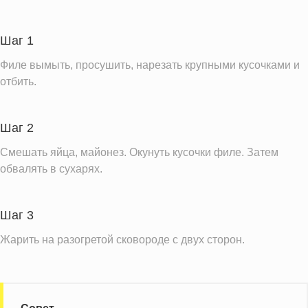
Углеводы
27.3 г
Пищевые волокна
1.7 г
Шаг 1
Сахар
2.5 г
Филе вымыть, просушить, нарезать крупными кусочками и
Холестерин
180.9 мг
отбить.
Вода
85.3 г
Натрий
433.8 мг
Шаг 2
Магний
41.2 мг
Смешать яйца, майонез. Окунуть кусочки филе. Затем
Кальций
обвалять в сухарях.
91.6 мг
Железо
2.7 мг
Калий
371.4 мг
Шаг 3
Фолиевая кислота
32.0 мкг
Жарить на разогретой сковороде с двух сторон.
Витамин А
60.8 IU
Витамин Д
0.7 IU
Витамин Е
1.2 мг