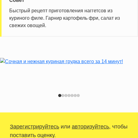
Совет
Насыщенные жиры
3.3 г
Быстрый рецепт приготовления наггетсов из
Добавленный сахар
0.6 ч.л.
куриного филе. Гарнир картофель фри, салат из
свежих овощей.
Информация для одной порции
Зарегистрируйтесь
или
авторизуйтесь
, чтобы
поставить оценку.