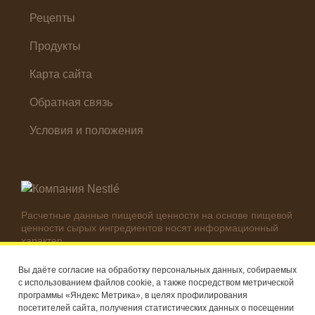
Холодные закуски
Рецепты
Продукты
Карта сайта
Обратная связь
Условия и положения
Расчетные данные пищевой ценности на основе пищевой
ценности сырых ингредиентов носят информационный
характер.
Реальные цифры могут отличаться в зависимости от
используемых ингредиентов.
Вы даёте согласие на обработку персональных данных, собираемых
с использованием файлов cookie, а также посредством метрической
© Компания Nestlé, 2026 г. Все права защищены
программы «Яндекс Метрика», в целях профилирования
посетителей сайта, получения статистических данных о посещении
®
Владелец товарных знаков: Société des Produits Nestlé S.A.