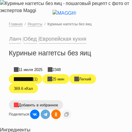
Перейти к основному содержанию
Главная
Рецепты
Куриные наггетсы без яиц
Ланч
Обед
Европейская кухня
Куриные наггетсы без яиц
11 июля 2025
2348
(1)
25 мин
Легкий
369.6 кКал
Добавить в избранное
Поделиться:
Ингредиенты