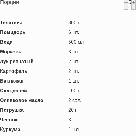
Порции
5
Телятина
800
г
Помидоры
6
шт.
Вода
500
мл
Морковь
3
шт.
Лук репчатый
2
шт.
Картофель
2
шт.
Баклажан
1
шт.
Сельдерей
100
г
Оливковое масло
2
ст.л.
Петрушка
20
г
Чеснок
3
г
Куркума
1
ч.л.