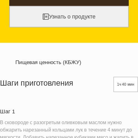
Узнать о продукте
Пищевая ценность (КБЖУ)
Энергетическая ценность
348.3 кКал
Жиры
6.3 г
Шаги приготовления
1ч 40 мин
Белки
36.0 г
Углеводы
24.6 г
Пищевые волокна
2.6 г
Шаг 1
Холестерин
100.8 мг
В сковороде с разогретым оливковым маслом нужно
Натрий
181.7 мг
обжарить нарезанный кольцами лук в течение 4 минут до
мягкости. Добавить нарезанное кубиками мясо и жарить в