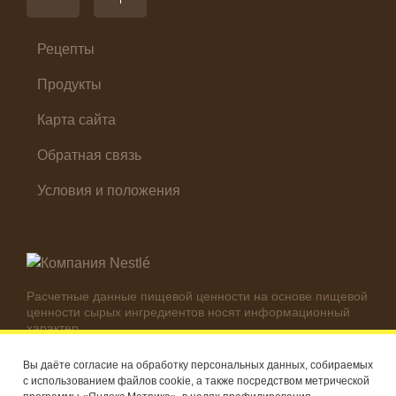
Салат
Суп
Холодные закуски
Рецепты
Продукты
Карта сайта
Обратная связь
Условия и положения
Расчетные данные пищевой ценности на основе пищевой
ценности сырых ингредиентов носят информационный
характер.
Реальные цифры могут отличаться в зависимости от
используемых ингредиентов.
Вы даёте согласие на обработку персональных данных, собираемых
с использованием файлов cookie, а также посредством метрической
© Компания Nestlé, 2026 г. Все права защищены