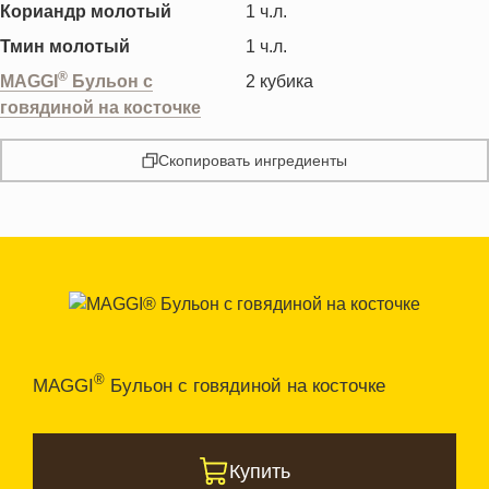
Кориандр молотый
1
ч.л.
Тмин молотый
1
ч.л.
®
MAGGI
Бульон c
2
кубика
говядиной на косточке
Скопировать ингредиенты
®
MAGGI
Бульон c говядиной на косточке
Купить