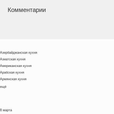
Комментарии
Азербайджанская кухня
Азиатская кухня
Американская кухня
Арабская кухня
Армянская кухня
Белорусская
ещё
Ближневосточная
Болгарская кухня
Британская кухня
8 марта
Венгерская кухня