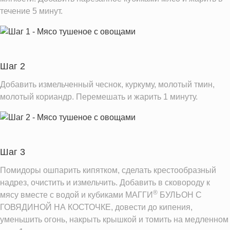
Магний
74.8 мг
течение 5 минут.
Кальций
44.8 мг
Железо
3.7 мг
Калий
730.3 мг
Шаг 2
Фолиевая кислота
22.8 мкг
Витамин С
Добавить измельченный чеснок, куркуму, молотый тмин,
21.6 мг
молотый кориандр. Перемешать и жарить 1 минуту.
Витамин Д
1.3 IU
Витамин Е
0.9 мг
Насыщенные жиры
1.9 г
Трансжиры
0.2 г
Шаг 3
Помидоры ошпарить кипятком, сделать крестообразный
Информация для одной порции
надрез, очистить и измельчить. Добавить в сковороду к
®
мясу вместе с водой и кубиками МАГГИ
БУЛЬОН С
ГОВЯДИНОЙ НА КОСТОЧКЕ, довести до кипения,
уменьшить огонь, накрыть крышкой и томить на медленном