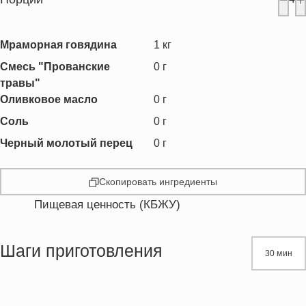
Мраморная говядина
1
кг
Смесь "Прованские
0
г
травы"
Оливковое масло
0
г
Соль
0
г
Черный молотый перец
0
г
Скопировать ингредиенты
Пищевая ценность (КБЖУ)
Энергетическая ценность
425.0 кКал
Жиры
23.3 г
Шаги приготовления
30 мин
Белки
54.0 г
Холестерин
190.0 мг