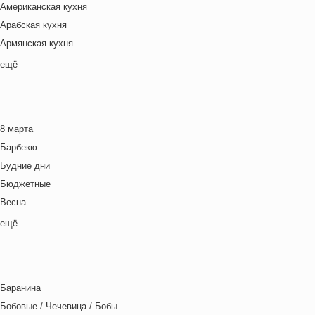
Американская кухня
Арабская кухня
Армянская кухня
Белорусская
ещё
Ближневосточная
Болгарская кухня
Британская кухня
8 марта
Венгерская кухня
Барбекю
Греческая кухня
Будние дни
Грузинская кухня
Бюджетные
Еврейская кухня
Весна
Европейская кухня
Выходные дни
ещё
Индийская кухня
Готовим с детьми
Испанская кухня
День игры
Итальянская кухня
День матери
Кавказская кухня
Баранина
День отца
Китайская кухня
Бобовые / Чечевица / Бобы
День Рождения