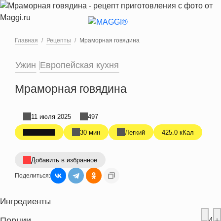
Перейти к основному содержанию
Главная
Рецепты
Мраморная говядина
Ужин
Европейская кухня
Мраморная говядина
11 июля 2025
497
30 мин
Легкий
425.0 кКал
Добавить в избранное
Поделиться:
Ингредиенты
Порции
4