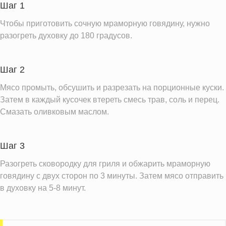
Вода
171.0 г
Шаг 1
Натрий
212.5 мг
Чтобы приготовить сочную мраморную говядину, нужно
Магний
65.0 мг
разогреть духовку до 180 градусов.
Кальций
17.5 мг
Железо
7.5 мг
Шаг 2
Калий
922.5 мг
Мясо промыть, обсушить и разрезать на порционные куски.
Фолиевая кислота
Затем в каждый кусочек втереть смесь трав, соль и перец.
7.5 мкг
Смазать оливковым маслом.
Витамин А
10.0 IU
Витамин Д
0.3 IU
Шаг 3
Насыщенные жиры
7.0 г
Разогреть сковородку для гриля и обжарить мраморную
Трансжиры
1.2 г
говядину с двух сторон по 3 минуты. Затем мясо отправить
в духовку на 5-8 минут.
Информация для одной порции