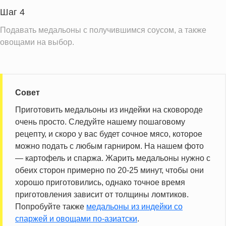
Витамин Д
0.2 IU
Шаг 4
Витамин Е
1.2 мг
Подавать медальоны с получившимся соусом, а также
овощами на выбор.
Насыщенные жиры
1.6 г
Информация для одной порции
Совет
Приготовить медальоны из индейки на сковороде
очень просто. Следуйте нашему пошаговому
рецепту, и скоро у вас будет сочное мясо, которое
можно подать с любым гарниром. На нашем фото
— картофель и спаржа. Жарить медальоны нужно с
обеих сторон примерно по 20-25 минут, чтобы они
хорошо приготовились, однако точное время
приготовления зависит от толщины ломтиков.
Попробуйте также
медальоны из индейки со
спаржей и овощами по-азиатски
.