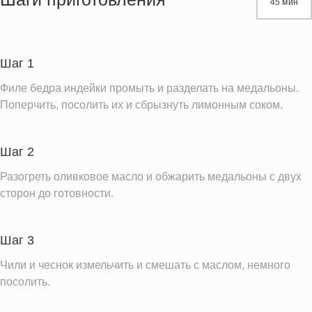
45 мин
Белки
47.4 г
Углеводы
1.1 г
Пищевые волокна
0.1 г
Шаг 1
Сахар
0.3 г
Филе бедра индейки промыть и разделать на медальоны.
Холестерин
114.0 мг
Поперчить, посолить их и сбрызнуть лимонным соком.
Вода
155.4 г
Натрий
226.5 мг
Шаг 2
Магний
56.9 мг
Разогреть оливковое масло и обжарить медальоны с двух
Кальций
сторон до готовности.
24.8 мг
Железо
1.5 мг
Калий
498.2 мг
Шаг 3
Фолиевая кислота
15.2 мкг
Чили и чеснок измельчить и смешать с маслом, немного
посолить.
Витамин С
4.2 мг
Витамин А
12.8 IU