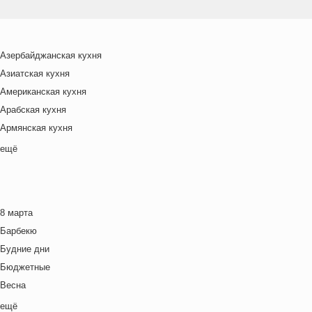
Азербайджанская кухня
Азиатская кухня
Американская кухня
Арабская кухня
Армянская кухня
Белорусская
ещё
Ближневосточная
Болгарская кухня
Британская кухня
8 марта
Венгерская кухня
Барбекю
Греческая кухня
Будние дни
Грузинская кухня
Бюджетные
Еврейская кухня
Весна
Европейская кухня
Выходные дни
ещё
Индийская кухня