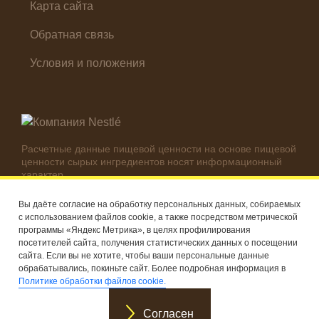
Карта сайта
Обратная связь
Условия и положения
Расчетные данные пищевой ценности на основе пищевой
ценности сырых ингредиентов носят информационный
характер.
Реальные цифры могут отличаться в зависимости от
используемых ингредиентов.
Вы даёте согласие на обработку персональных данных, собираемых
с использованием файлов cookie, а также посредством метрической
© Компания Nestlé, 2026 г. Все права защищены
программы «Яндекс Метрика», в целях профилирования
посетителей сайта, получения статистических данных о посещении
®
Владелец товарных знаков: Société des Produits Nestlé S.A.
сайта. Если вы не хотите, чтобы ваши персональные данные
(Швейцария)
обрабатывались, покиньте сайт. Более подробная информация в
Политике обработки файлов cookie.
Согласен