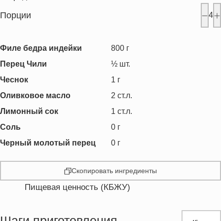
Порции
4
Филе бедра индейки
800
г
Перец Чили
½
шт.
Чеснок
1
г
Оливковое масло
2
ст.л.
Лимонный сок
1
ст.л.
Соль
0
г
Черный молотый перец
0
г
Скопировать ингредиенты
Пищевая ценность (КБЖУ)
Энергетическая ценность
295.0 кКал
Жиры
10.2 г
Шаги приготовления