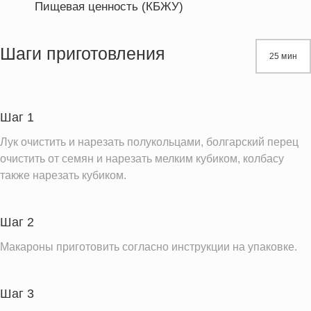
Пищевая ценность (КБЖУ)
Энергетическая ценность
519.6 кКал
Жиры
26.6 г
Шаги приготовления
25 мин
Белки
23.5 г
Углеводы
44.8 г
Шаг 1
Информация для одной порции
Лук очистить и нарезать полукольцами, болгарский перец
очистить от семян и нарезать мелким кубиком, колбасу
также нарезать кубиком.
Шаг 2
Макароны приготовить согласно инструкции на упаковке.
Шаг 3