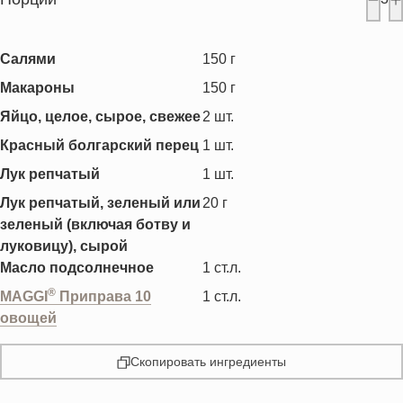
Салями
150
г
Макароны
150
г
Яйцо, целое, сырое, свежее
2
шт.
Красный болгарский перец
1
шт.
Лук репчатый
1
шт.
Лук репчатый, зеленый или
20
г
зеленый (включая ботву и
луковицу), сырой
Масло подсолнечное
1
ст.л.
®
MAGGI
Приправа 10
1
ст.л.
овощей
Скопировать ингредиенты