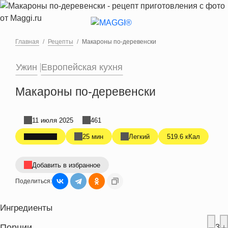
Перейти к основному содержанию
Главная
Рецепты
Макароны по-деревенски
Ужин
Европейская кухня
Макароны по-деревенски
11 июля 2025
461
25 мин
Легкий
519.6 кКал
Добавить в избранное
Поделиться:
Ингредиенты
Порции
3