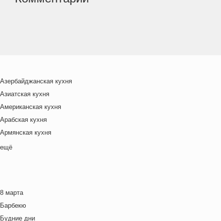
Азербайджанская кухня
Азиатская кухня
Американская кухня
Арабская кухня
Армянская кухня
Белорусская
ещё
Ближневосточная
Болгарская кухня
Британская кухня
8 марта
Венгерская кухня
Барбекю
Греческая кухня
Будние дни