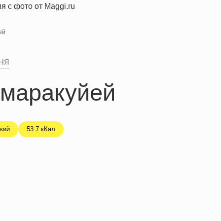
ей
ня
 маракуйей
кий
53.7 кКал