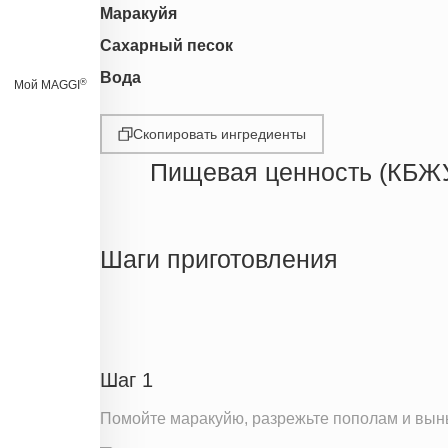
Маракуйя
Сахарный песок
Вода
®
Мой MAGGI
Скопировать ингредиенты
Пищевая ценность (КБЖ
Энергетическая ценность
Жиры
Шаги приготовления
Белки
Углеводы
Пищевые волокна
Сахар
Шаг 1
Вода
Помойте маракуйю, разрежьте пополам и вын
Натрий