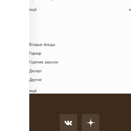
Белорусская
ещё
Ближневосточная
Г
Болгарская кухня
Британская кухня
Венгерская кухня
Д
Вторые блюда
Греческая кухня
Гарнир
Грузинская кухня
Д
Горячие закуски
Еврейская кухня
Д
Десерт
Европейская кухня
Д
Другое
Индийская кухня
Комплексный обед
ещё
Испанская кухня
Напиток
Итальянская кухня
Основное блюдо
Кавказская кухня
К
Первые блюда
Китайская кухня
Салат
Корейская кухня