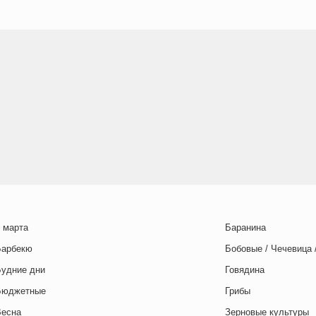
 марта
Баранина
Барбекю
Бобовые / Чечевица 
Будние дни
Говядина
Бюджетные
Грибы
Весна
Зерновые культуры