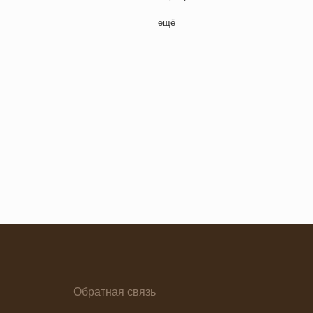
Полдник
ещё
Семейная кухня
Снеки
я основа
Ужин
Обратная связь
елия