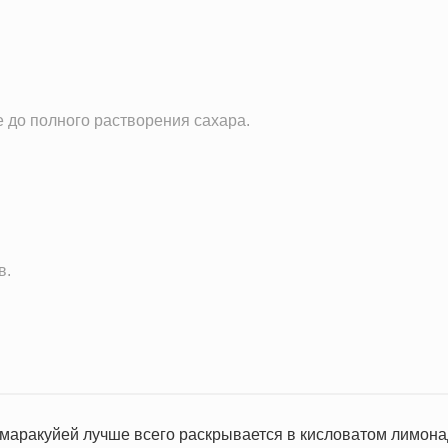
20.2 мг
39.1 мг
0.7 мг
162.4 мг
 до полного растворения сахара.
6.5 мкг
14.0 мг
29.9 IU
0.0 мг
0.0 г
в.
0.0 ч.л.
аракуйей лучше всего раскрывается в кисловатом лимонад