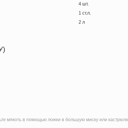
4
шт.
1
ст.л.
2
л
У)
53.7 кКал
0.3 г
1.0 г
13.1 г
4.9 г
7.4 г
368.6 г
ьте мякоть в помощью ложки в большую миску или кастрюлю
19.8 мг