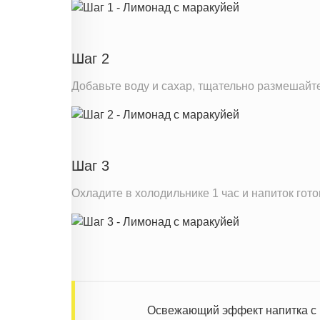
Магний
Кальций
Железо
Шаг 2
Калий
Добавьте воду и сахар, тщательно размешайте
Фолиевая кислота
Витамин С
Витамин А
Шаг 3
Витамин Е
Насыщенные жиры
Охладите в холодильнике 1 час и напиток гото
Добавленный сахар
Информация для одной порции
Освежающий эффект напитка с м