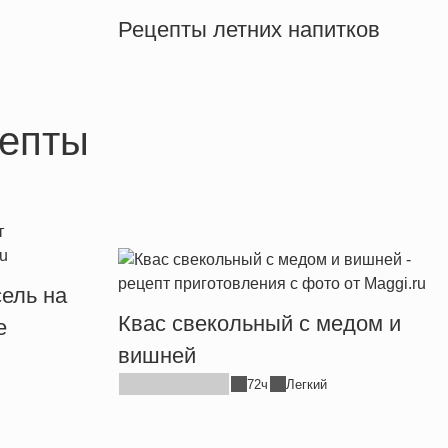
Рецепты летних напитков
епты
ель на
Квас свекольный с медом и
е
вишней
72ч
Легкий