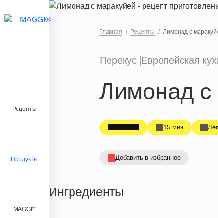
Перейти к основному содержанию
Главная
Рецепты
Лимонад с маракуй
Перекус
Европейская кух
Лимонад с
Рецепты
15 мин
Лег
Добавить в избранное
Продукты
Ингредиенты
®
MAGGI