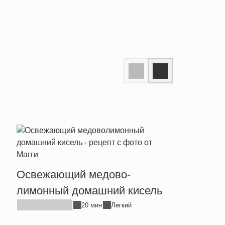
Квас
Освежающий медово-
лимонный домашний кисель
20 мин
Легкий