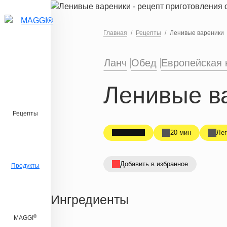
Перейти к основному содержанию
Главная
Рецепты
Ленивые вареники
Ланч
Обед
Европейская 
Ленивые в
Рецепты
20 мин
Лег
Добавить в избранное
Продукты
Ингредиенты
®
MAGGI