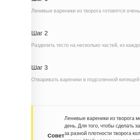
Холестерин
Ленивые вареники из творога готовятся очень 
Вода
Натрий
Шаг 2
Магний
Кальций
Разделить тесто на несколько частей, из каждо
Железо
Калий
Шаг 3
Фолиевая кислота
Отваривать вареники в подсоленной кипящей 
Витамин А
Витамин Д
Витамин Е
Насыщенные жиры
Ленивые вареники из творога м
Добавленный сахар
день. Для того, чтобы сделать 
за разной плотности творога ко
Совет
Информация для одной порции