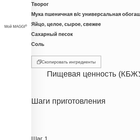
Творог
Мука пшеничная в/с универсальная обога
Яйцо, целое, сырое, свежее
®
Мой MAGGI
Сахарный песок
Соль
Скопировать ингредиенты
Пищевая ценность (КБЖ
Энергетическая ценность
Жиры
Шаги приготовления
Белки
Углеводы
Пищевые волокна
Сахар
Шаг 1