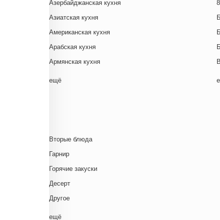
Азербайджанская кухня
8
Азиатская кухня
Американская кухня
Арабская кухня
Армянская кухня
Белорусская
ещё
Ближневосточная
Г
Болгарская кухня
Британская кухня
Венгерская кухня
Д
Вторые блюда
Греческая кухня
Гарнир
Грузинская кухня
Д
Горячие закуски
Еврейская кухня
Д
Десерт
Европейская кухня
Д
Другое
Индийская кухня
Комплексный обед
ещё