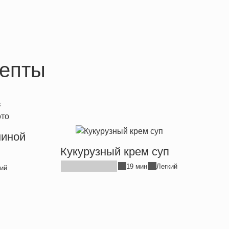
епты
ниной
Кукурузный крем суп
19 мин
Легкий
ий