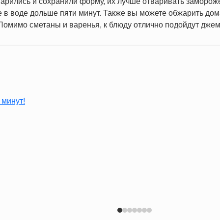
варились и сохранили форму, их лучше отваривать замороже
е в воде дольше пяти минут. Также вы можете обжарить до
 Помимо сметаны и варенья, к блюду отлично подойдут джем