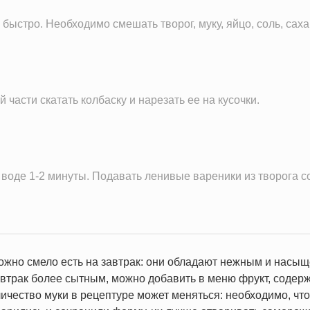
142.2 мг
быстро. Необходимо смешать творог, муку, яйцо, соль, саха
129.0 г
1470.9 мг
22.2 мг
128.2 мг
й части скатать колбаску и нарезать ее на кусочки.
2.4 мг
215.3 мг
41.2 мкг
воде 1-2 минуты. Подавать ленивые вареники из творога с
98.3 IU
0.8 IU
0.5 мг
3.2 г
ожно смело есть на завтрак: они обладают нежным и насыщ
0.1 ч.л.
завтрак более сытным, можно добавить в меню фрукт, содерж
личество муки в рецептуре может меняться: необходимо, чт