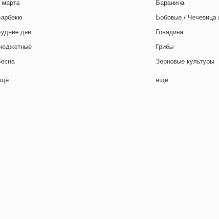
 марта
Баранина
Барбекю
Бобовые / Чечевица 
Будние дни
Говядина
Бюджетные
Грибы
Весна
Зерновые культуры
Выходные дни
Картофель
ещё
ещё
отовим с детьми
Курица
День игры
Макароны / Лапша
День матери
Молочная / Кремова
ень отца
Морепродукты
День Рождения
Овощи
ень святого Валентина
Постные блюда
етская вечеринка
Птица
етский ланч-бокс
Рис
Для двоих
Рыба