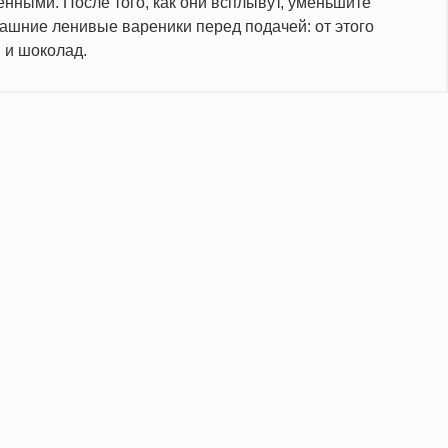
нными. После того, как они всплывут, уменьшите
машние ленивые вареники перед подачей: от этого
 и шоколад.