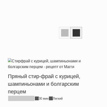
Пряный стир-фрай с курицей,
Тепл
шампиньонами и болгарским
брын
перцем
30 мин
Легкий