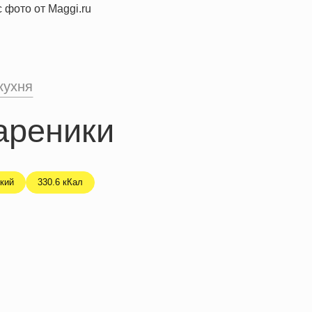
кухня
ареники
кий
330.6 кКал