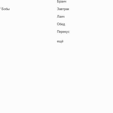
Бранч
/ Бобы
Завтрак
Ланч
Обед
Перекус
Полдник
ещё
Семейная кухня
Снеки
я основа
Ужин