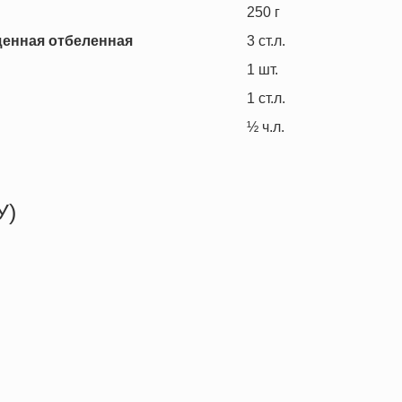
250
г
щенная отбеленная
3
ст.л.
1
шт.
1
ст.л.
½
ч.л.
У)
330.6 кКал
8.8 г
21.9 г
39.6 г
1.0 г
10.0 г