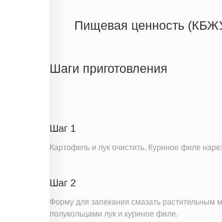
Пищевая ценность (КБЖ
Энергетическая ценность
Жиры
Шаги приготовления
Белки
Углеводы
Информация для одной порции
Шаг 1
Картофель и лук очистить. Куриное филе наре
Шаг 2
Форму для запекания смазать растительным 
полукольцами лук и куриное филе.