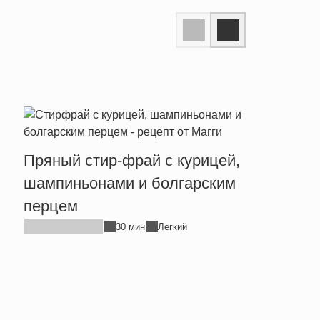
Пряный стир-фрай с курицей,
Тепл
шампиньонами и болгарским
брын
перцем
30 мин
Легкий