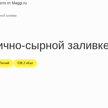
ной заливке
ично-сырной заливк
Легкий
538.2 кКал