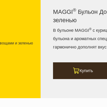
®
MAGGI
Бульон До
зеленью
®
В бульоне MAGGI
с куриц
бульона и ароматных спец
гармонично дополнят вку
Купить