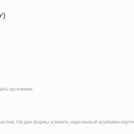
У)
538.2 кКал
27.6 г
44.7 г
26.7 г
зать кусочками.
маслом. На дно формы уложить нарезанный кружками карто