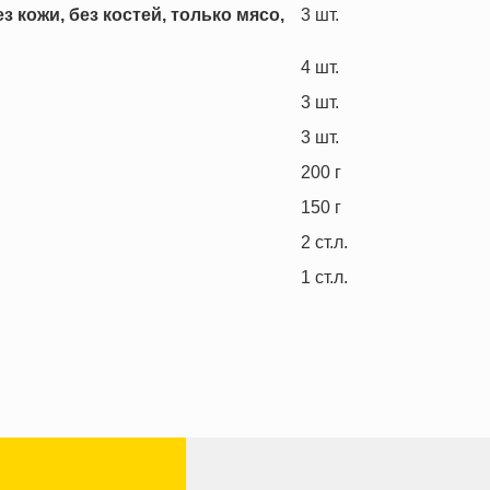
 кожи, без костей, только мясо,
3
шт.
4
шт.
3
шт.
3
шт.
200
г
150
г
2
ст.л.
1
ст.л.