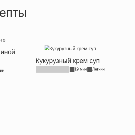
епты
ниной
Кукурузный крем суп
19 мин
Легкий
ий