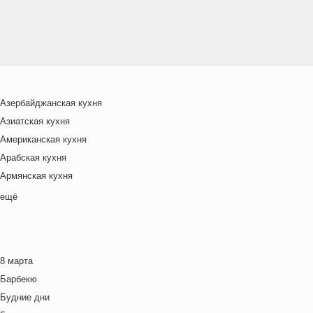
Азербайджанская кухня
Азиатская кухня
Американская кухня
Арабская кухня
Армянская кухня
Белорусская
ещё
Ближневосточная
Болгарская кухня
Британская кухня
8 марта
Венгерская кухня
Барбекю
Греческая кухня
Будние дни
Грузинская кухня