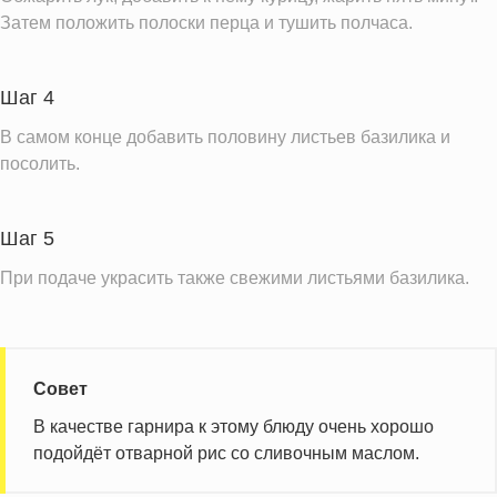
Затем положить полоски перца и тушить полчаса.
Витамин С
50.6 мг
Витамин А
92.2 IU
Витамин Е
1.5 мг
Шаг 4
Насыщенные жиры
0.9 г
В самом конце добавить половину листьев базилика и
посолить.
Трансжиры
0.0 г
Информация для одной порции
Шаг 5
При подаче украсить также свежими листьями базилика.
Совет
В качестве гарнира к этому блюду очень хорошо
подойдёт отварной рис со сливочным маслом.