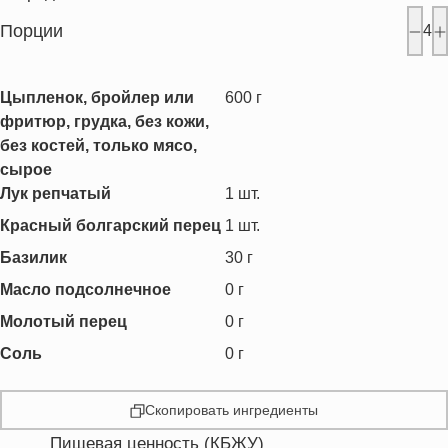
Порции
4
Цыпленок, бройлер или
600
г
фритюр, грудка, без кожи,
без костей, только мясо,
сырое
Лук репчатый
1
шт.
Красный болгарский перец
1
шт.
Базилик
30
г
Масло подсолнечное
0
г
Молотый перец
0
г
Соль
0
г
Скопировать ингредиенты
Пищевая ценность (КБЖУ)