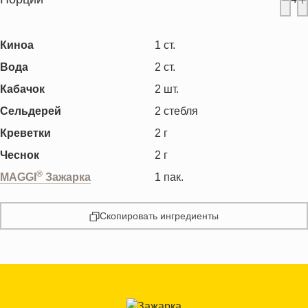
Киноа
1
ст.
Вода
2
ст.
Кабачок
2
шт.
Сельдерей
2
стебля
Креветки
2
г
Чеснок
2
г
®
MAGGI
Зажарка
1
пак.
Скопировать ингредиенты