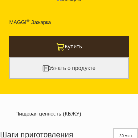
®
MAGGI
Зажарка
Купить
Узнать о продукте
Пищевая ценность (КБЖУ)
Энергетическая ценность
306.0 кКал
Жиры
5.0 г
Шаги приготовления
30 мин