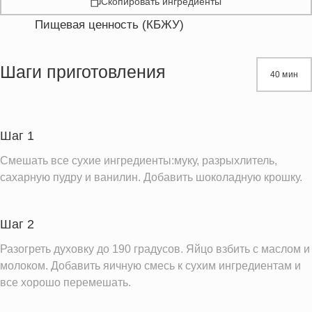
Скопировать ингредиенты
Пищевая ценность (КБЖУ)
Энергетическая ценность
640.9 кКал
Жиры
36.5 г
Шаги приготовления
40 мин
Белки
8.0 г
Углеводы
70.8 г
Пищевые волокна
3.8 г
Шаг 1
Натрий
29.2 мг
Смешать все сухие ингредиенты:муку, разрыхлитель,
Кальций
94.1 мг
сахарную пудру и ванилин. Добавить шоколадную крошку.
Железо
3.2 мг
Насыщенные жиры
22.0 г
Шаг 2
Разогреть духовку до 190 градусов. Яйцо взбить с маслом и
Информация для одной порции
молоком. Добавить яичную смесь к сухим ингредиентам и
все хорошо перемешать.