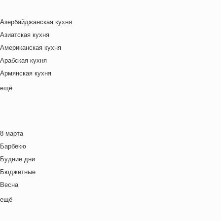
Азербайджанская кухня
Азиатская кухня
Американская кухня
Арабская кухня
Армянская кухня
Белорусская
ещё
Ближневосточная
Болгарская кухня
Британская кухня
8 марта
Венгерская кухня
Барбекю
Греческая кухня
Будние дни
Грузинская кухня
Бюджетные
Еврейская кухня
Весна
Европейская кухня
Выходные дни
ещё
Индийская кухня
Готовим с детьми
Испанская кухня