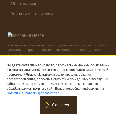
Обратная связь
Условия и положения
Расчетные данные пищевой ценности на основе пищевой
ценности сырых ингредиентов носят информационный
характер.
Реальные цифры могут отличаться в зависимости от
используемых ингредиентов.
Вы даёте согласие на обработку персональных данных, собираемых
с использованием файлов cookie, а также посредством метрической
© Компания Nestlé, 2026 г. Все права защищены
программы «Яндекс Метрика», в целях профилирования
посетителей сайта, получения статистических данных о посещении
®
Владелец товарных знаков: Société des Produits Nestlé S.A.
сайта. Если вы не хотите, чтобы ваши персональные данные
(Швейцария)
обрабатывались, покиньте сайт. Более подробная информация в
Политике обработки файлов cookie.
Согласен
®
®
Рецепты
Продукты
MAGGI
Мой MAGGI