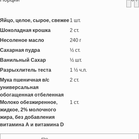
Яйцо, целое, сырое, свежее
1
шт.
Шоколадная крошка
2
ст.
Несоленое масло
240
г
Сахарная пудра
½
ст.
Ванильный Сахар
½
шт.
Разрыхлитель теста
1 ½
ч.л.
Мука пшеничная в/с
2
ст.
универсальная
обогащенная отбеленная
Молоко обезжиренное,
1
ст.
жидкое, 2% молочного
жира, без добавления
витамина А и витамина D