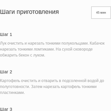
Энергетическая ценность
203.0 кКал
Жиры
13.2 г
Шаги приготовления
45 мин
Белки
8.0 г
Углеводы
14.3 г
Шаг 1
Информация для одной порции
Лук очистить и нарезать тонкими полукольцами. Кабачок
нарезать тонкими ломтиками. На сухой сковороде
обжарить бекон с луком.
Шаг 2
Картофель очистить и отварить в подсоленной водой до
полуготовности. Затем нарезать картофель тонкими
пластинками.
Шаг 3