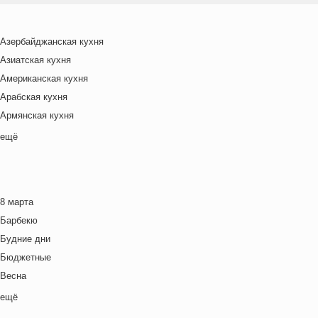
Азербайджанская кухня
Азиатская кухня
Американская кухня
Арабская кухня
Армянская кухня
Белорусская
ещё
Ближневосточная
Болгарская кухня
Британская кухня
8 марта
Венгерская кухня
Барбекю
Греческая кухня
Будние дни
Грузинская кухня
Бюджетные
Еврейская кухня
Весна
Европейская кухня
Выходные дни
ещё
Индийская кухня
Готовим с детьми