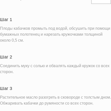
Белки
3.9 г
Углеводы
14.6 г
Пищевые волокна
2.4 г
Шаг 1
Сахар
2.2 г
Плоды кабачков промыть под водой, обсушить при помощи
Холестерин
3.5 мг
бумажных полотенец и нарезать кружочками толщиной
около 0,5 см.
Вода
94.5 г
Натрий
17.9 мг
Шаг 2
Магний
37.3 мг
Кальций
Соединить муку с солью и обвалять каждый кружок со всех
52.8 мг
сторон.
Железо
1.2 мг
Калий
342.8 мг
Шаг 3
Фолиевая кислота
34.1 мкг
Растительное масло разогреть в сковороде с толстым дном.
Витамин С
21.0 мг
Обжаривать кабачки до румяности со всех сторон.
Витамин А
39.5 IU