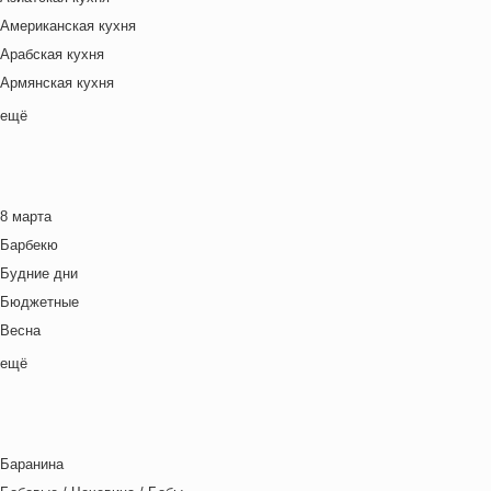
Американская кухня
Арабская кухня
Армянская кухня
Белорусская
ещё
Ближневосточная
Болгарская кухня
Британская кухня
8 марта
Венгерская кухня
Барбекю
Греческая кухня
Будние дни
Грузинская кухня
Бюджетные
Еврейская кухня
Весна
Европейская кухня
Выходные дни
ещё
Индийская кухня
Готовим с детьми
Испанская кухня
День игры
Итальянская кухня
День матери
Кавказская кухня
Баранина
День отца
Китайская кухня