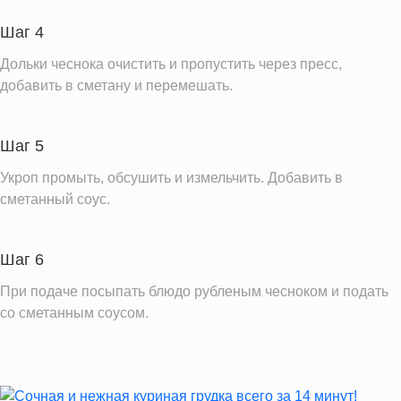
Витамин Д
0.0 IU
Шаг 4
Витамин Е
8.1 мг
Дольки чеснока очистить и пропустить через пресс,
Насыщенные жиры
2.9 г
добавить в сметану и перемешать.
Информация для одной порции
Шаг 5
Укроп промыть, обсушить и измельчить. Добавить в
сметанный соус.
Шаг 6
При подаче посыпать блюдо рубленым чесноком и подать
со сметанным соусом.