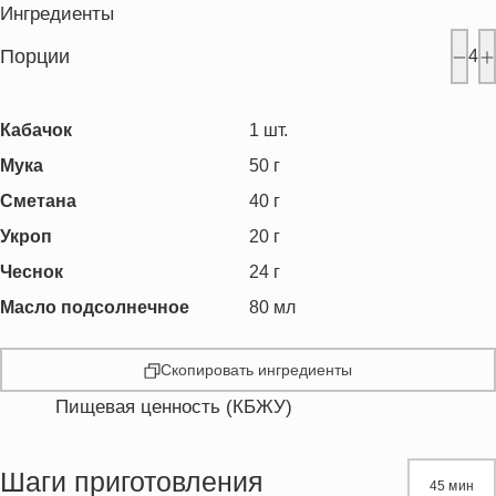
Ингредиенты
Порции
4
Кабачок
1
шт.
Мука
50
г
Сметана
40
г
Укроп
20
г
Чеснок
24
г
Масло подсолнечное
80
мл
Скопировать ингредиенты
Пищевая ценность (КБЖУ)
Энергетическая ценность
250.1 кКал
Жиры
20.7 г
Шаги приготовления
45 мин