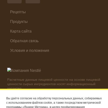
Суп
Холодные закуски
Рецепты
Продукты
Карта сайта
Обратная связь
Условия и положения
Расчетные данные пищевой ценности на основе пищевой
ценности сырых ингредиентов носят информационный
характер.
Реальные цифры могут отличаться в зависимости от
используемых ингредиентов.
Вы даёте согласие на обработку персональных данных, собираемых
с использованием файлов cookie, а также посредством метрической
© Компания Nestlé, 2026 г. Все права защищены
программы «Яндекс Метрика», в целях профилирования