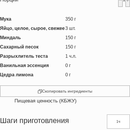
Мука
350
г
Яйцо, целое, сырое, свежее
3
шт.
Миндаль
150
г
Сахарный песок
150
г
Разрыхлитель теста
1
ч.л.
Ванильная эссенция
0
г
Цедра лимона
0
г
Скопировать ингредиенты
Пищевая ценность (КБЖУ)
Энергетическая ценность
2921.0 кКал
Жиры
102.2 г
Шаги приготовления
1ч
Белки
102.5 г