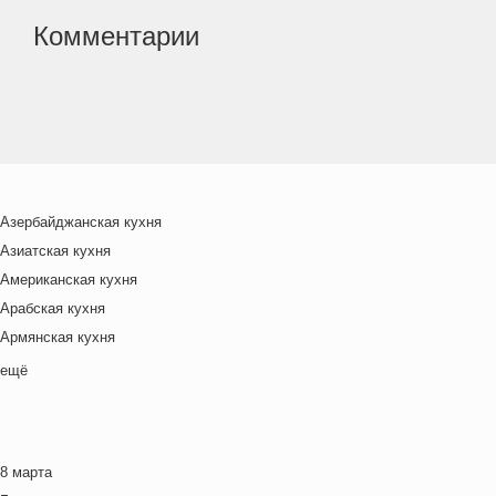
Комментарии
Азербайджанская кухня
Азиатская кухня
Американская кухня
Арабская кухня
Армянская кухня
Белорусская
ещё
Ближневосточная
Болгарская кухня
Британская кухня
8 марта
Венгерская кухня