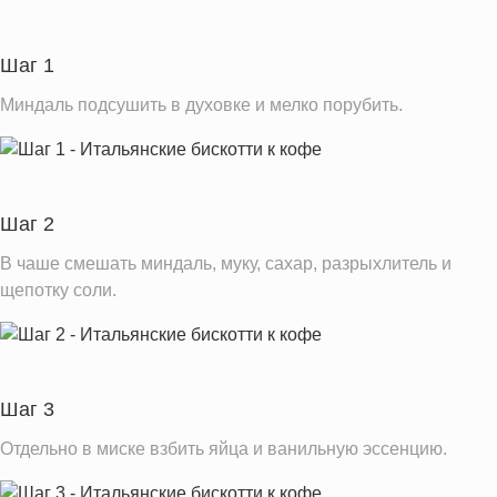
Углеводы
436.4 г
Пищевые волокна
56.3 г
Шаг 1
Натрий
290.5 мг
Миндаль подсушить в духовке и мелко порубить.
Кальций
806.5 мг
Железо
22.0 мг
Калий
3046.1 мг
Шаг 2
Насыщенные жиры
13.3 г
В чаше смешать миндаль, муку, сахар, разрыхлитель и
Добавленный сахар
3.1 ч.л.
щепотку соли.
Информация для одной порции
Шаг 3
Отдельно в миске взбить яйца и ванильную эссенцию.