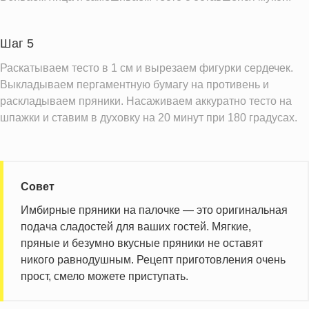
Насыщенные жиры
11.4 г
Добавленный сахар
0.4 ч.л.
Шаг 5
Раскатываем тесто в 1 см и вырезаем фигурки сердечек.
Информация для одной порции
Выкладываем пергаментную бумагу на противень и
раскладываем пряники. Насаживаем аккуратно тесто на
шпажки и ставим в духовку на 20 минут при 180 градусах.
Совет
Имбирные пряники на палочке — это оригинальная
подача сладостей для ваших гостей. Мягкие,
пряные и безумно вкусные пряники не оставят
никого равнодушным. Рецепт приготовления очень
прост, смело можете приступать.