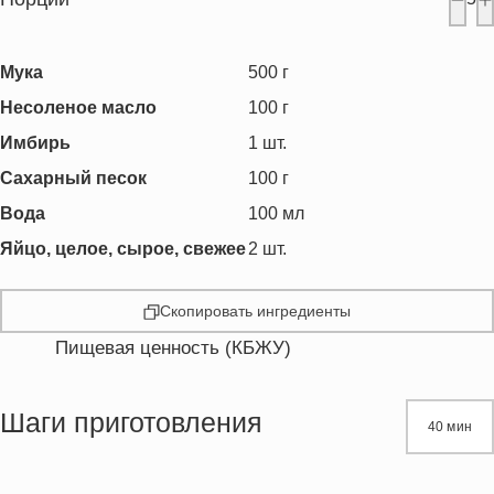
Мука
500
г
Несоленое масло
100
г
Имбирь
1
шт.
Сахарный песок
100
г
Вода
100
мл
Яйцо, целое, сырое, свежее
2
шт.
Скопировать ингредиенты
Пищевая ценность (КБЖУ)
Энергетическая ценность
622.0 кКал
Жиры
21.4 г
Шаги приготовления
40 мин
Белки
17.2 г
Углеводы
97.5 г