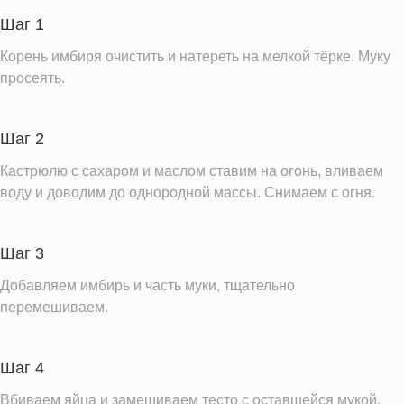
Пищевые волокна
11.3 г
Шаг 1
Сахар
21.0 г
Корень имбиря очистить и натереть на мелкой тёрке. Муку
Холестерин
139.7 мг
просеять.
Вода
77.9 г
Натрий
45.6 мг
Шаг 2
Магний
153.8 мг
Кастрюлю с сахаром и маслом ставим на огонь, вливаем
Кальций
воду и доводим до однородной массы. Снимаем с огня.
60.4 мг
Железо
4.2 мг
Калий
528.6 мг
Шаг 3
Фолиевая кислота
60.1 мкг
Добавляем имбирь и часть муки, тщательно
перемешиваем.
Витамин С
1.5 мг
Витамин А
178.4 IU
Витамин Д
0.5 IU
Шаг 4
Витамин Е
1.5 мг
Вбиваем яйца и замешиваем тесто с оставшейся мукой.