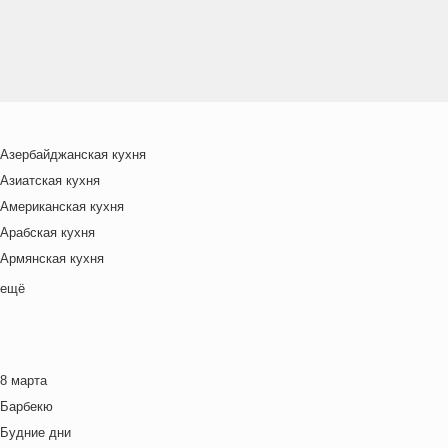
Азербайджанская кухня
Азиатская кухня
Американская кухня
Арабская кухня
Армянская кухня
Белорусская
ещё
Ближневосточная
Болгарская кухня
Британская кухня
8 марта
Венгерская кухня
Барбекю
Греческая кухня
Будние дни
Грузинская кухня