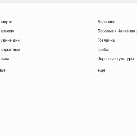
 марта
Баранина
Барбекю
Бобовые / Чечевица 
Будние дни
Говядина
Бюджетные
Грибы
Весна
Зерновые культуры
Выходные дни
Картофель
ещё
ещё
отовим с детьми
Курица
День игры
Макароны / Лапша
День матери
Молочная / Кремова
ень отца
Морепродукты
День Рождения
Овощи
ень святого Валентина
Постные блюда
етская вечеринка
Птица