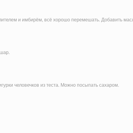
3.1 мг
36.5 мг
хлителем и имбирём, всё хорошо перемешать. Добавить мас
1.3 мг
178.5 мг
6.5 г
2.7 ч.л.
 шар.
гурки человечков из теста. Можно посыпать сахаром.