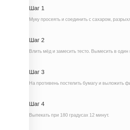
Натрий
Шаг 1
Кальций
Муку просеять и соединить с сахаром, разры
Железо
Калий
Шаг 2
Насыщенные жиры
Добавленный сахар
Влить мёд и замесить тесто. Вымесить в один
Информация для одной порции
Шаг 3
На противень постелить бумагу и выложить фи
Шаг 4
Выпекать при 180 градусах 12 минут.