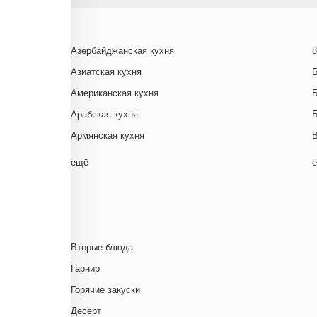
Азербайджанская кухня
8
Азиатская кухня
Американская кухня
Арабская кухня
Армянская кухня
Белорусская
ещё
Ближневосточная
Г
Болгарская кухня
Британская кухня
Венгерская кухня
Д
Вторые блюда
Греческая кухня
Гарнир
Грузинская кухня
Д
Горячие закуски
Еврейская кухня
Д
Десерт