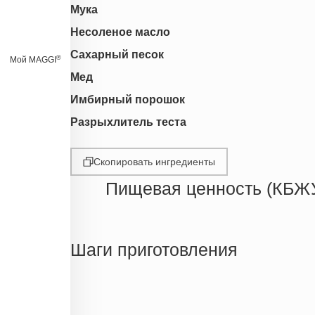
Мука
Несоленое масло
Сахарный песок
®
Мой MAGGI
Мед
Имбирный порошок
Разрыхлитель теста
Скопировать ингредиенты
Пищевая ценность (КБЖ
Энергетическая ценность
Жиры
Шаги приготовления
Белки
Углеводы
Пищевые волокна