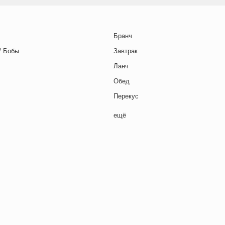
Бранч
/ Бобы
Завтрак
Ланч
Обед
Перекус
Полдник
ещё
Семейная кухня
Снеки
я основа
Ужин