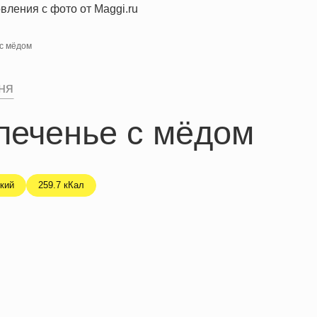
с мёдом
ня
печенье с мёдом
кий
259.7 кКал