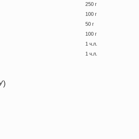
250
г
100
г
50
г
100
г
1
ч.л.
1
ч.л.
У)
259.7 кКал
10.9 г
4.3 г
39.4 г
3.4 г