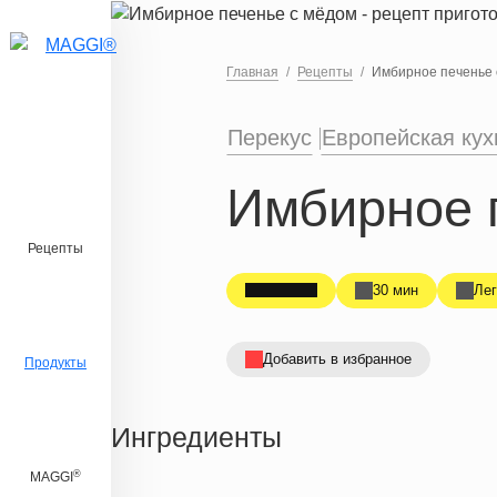
Перейти к основному содержанию
Главная
Рецепты
Имбирное печенье 
Перекус
Европейская кух
Имбирное 
Рецепты
30 мин
Лег
Добавить в избранное
Продукты
Ингредиенты
®
MAGGI