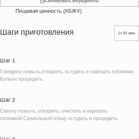
Скопировать ингредиенты
Пищевая ценность (КБЖУ)
Энергетическая ценность
216.5 кКал
Жиры
8.8 г
Шаги приготовления
1ч 50 мин
Белки
24.4 г
Углеводы
10.7 г
Пищевые волокна
2.9 г
Шаг 1
Сахар
6.6 г
Говядину помыть,отварить, остудить и нарезать кубиками.
Холестерин
175.6 мг
Бульон процедить.
Вода
531.2 г
Натрий
161.2 мг
Шаг 2
Магний
52.2 мг
Свеклу помыть, отварить, очистить и нарезать
Кальций
соломкой.Свекольный отвар остудить и процедить.
100.0 мг
Железо
4.1 мг
Калий
678.0 мг