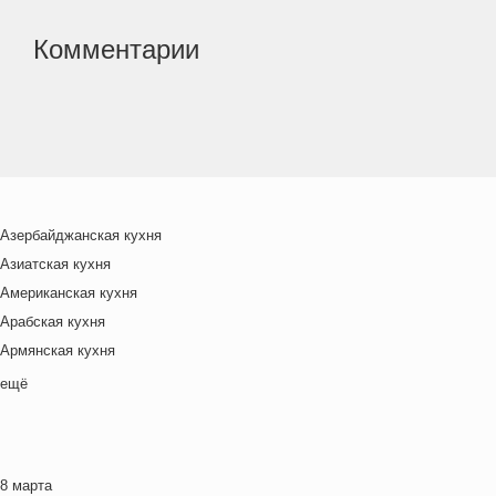
Комментарии
Азербайджанская кухня
Азиатская кухня
Американская кухня
Арабская кухня
Армянская кухня
Белорусская
ещё
Ближневосточная
Болгарская кухня
Британская кухня
8 марта
Венгерская кухня