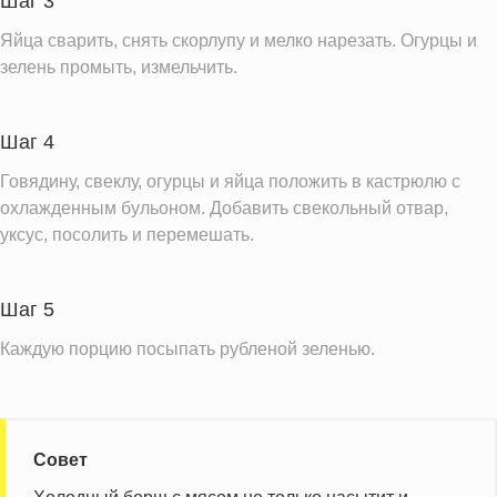
Шаг 3
Фолиевая кислота
128.0 мкг
Яйца сварить, снять скорлупу и мелко нарезать. Огурцы и
зелень промыть, измельчить.
Витамин С
12.2 мг
Витамин А
85.5 IU
Витамин Д
0.7 IU
Шаг 4
Витамин Е
0.9 мг
Говядину, свеклу, огурцы и яйца положить в кастрюлю с
охлажденным бульоном. Добавить свекольный отвар,
Насыщенные жиры
3.2 г
уксус, посолить и перемешать.
Трансжиры
0.3 г
Информация для одной порции
Шаг 5
Каждую порцию посыпать рубленой зеленью.
Совет