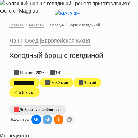
Перейти к основному содержанию
Главная
Рецепты
Холодный борщ с говядиной
Ланч
Обед
Европейская кухня
Холодный борщ с говядиной
11 июля 2025
970
1ч 50 мин
Легкий
216.5 кКал
Добавить в избранное
Поделиться:
Ингредиенты