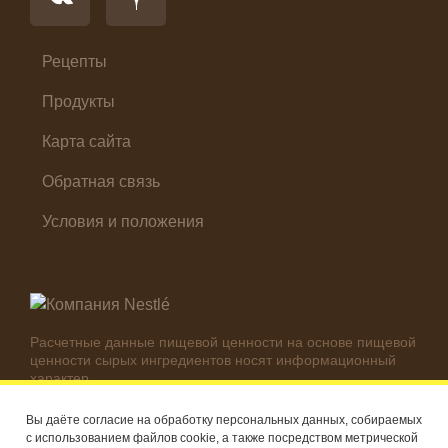
Салат
Суп
Холодные закуски
Рецепты
Продукты
Карта сайта
Обратная связь
Условия и положения
Расчетные данные пищевой ценности на основе пищевой
ценности сырых ингредиентов носят информационный
характер.
Реальные цифры могут отличаться в зависимости от
используемых ингредиентов.
Вы даёте согласие на обработку персональных данных, собираемых
с использованием файлов cookie, а также посредством метрической
© Компания Nestlé, 2026 г. Все права защищены