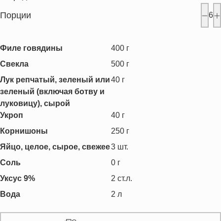
Порции
6
Филе говядины
400
г
Свекла
500
г
Лук репчатый, зеленый или
40
г
зеленый (включая ботву и
луковицу), сырой
Укроп
40
г
Корнишоны
250
г
Яйцо, целое, сырое, свежее
3
шт.
Соль
0
г
Уксус 9%
2
ст.л.
Вода
2
л