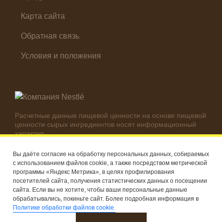
Карта сайта
Обратная связь
Условия и положения
Расчетные данные пищевой ценности на основе пищевой
ценности сырых ингредиентов носят информационный
характер.
Реальные цифры могут отличаться в зависимости от
используемых ингредиентов.
Вы даёте согласие на обработку персональных данных, собираемых
с использованием файлов cookie, а также посредством метрической
© Компания Nestlé, 2026 г. Все права защищены
программы «Яндекс Метрика», в целях профилирования
посетителей сайта, получения статистических данных о посещении
®
Владелец товарных знаков: Société des Produits Nestlé S.A.
сайта. Если вы не хотите, чтобы ваши персональные данные
(Швейцария)
обрабатывались, покиньте сайт. Более подробная информация в
Политике обработки файлов cookie.