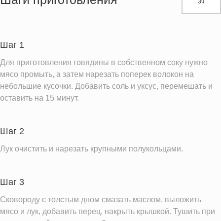
3ч
Белки
47.2 г
Углеводы
12.5 г
Пищевые волокна
2.4 г
Шаг 1
Сахар
5.3 г
Для приготовления говядины в собственном соку нужно
Вода
223.1 г
мясо промыть, а затем нарезать поперек волокон на
небольшие кусочки. Добавить соль и уксус, перемешать и
Натрий
99.5 мг
оставить на 15 минут.
Магний
44.1 мг
Кальций
60.3 мг
Шаг 2
Железо
5.9 мг
Лук очистить и нарезать крупными полукольцами.
Калий
777.6 мг
Фолиевая кислота
36.3 мкг
Шаг 3
Витамин С
9.7 мг
Сковороду с толстым дном смазать маслом, выложить
Витамин А
2.9 IU
мясо и лук, добавить перец, накрыть крышкой. Тушить при
Витамин Д
0.2 IU