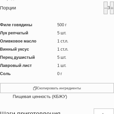
Порции
3
Филе говядины
500
г
Лук репчатый
5
шт.
Оливковое масло
1
ст.л.
Винный уксус
1
ст.л.
Перец душистый
5
шт.
Лавровый лист
1
шт.
Соль
0
г
Скопировать ингредиенты
Пищевая ценность (КБЖУ)
Энергетическая ценность
401.4 кКал
Жиры
18.6 г
Шаги приготовления