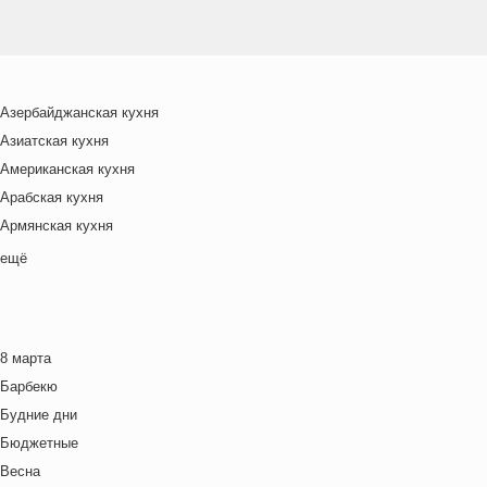
Азербайджанская кухня
Азиатская кухня
Американская кухня
Арабская кухня
Армянская кухня
Белорусская
ещё
Ближневосточная
Болгарская кухня
Британская кухня
8 марта
Венгерская кухня
Барбекю
Греческая кухня
Будние дни
Грузинская кухня
Бюджетные
Еврейская кухня
Весна
Европейская кухня