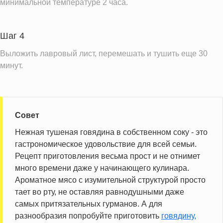
минимальной температуре 2 часа.
Насыщенные жиры
6.2 г
Информация для одной порции
Шаг 4
Выложить лавровый лист, перемешать и тушить еще 30
минут.
Совет
Нежная тушеная говядина в собственном соку - это
гастрономическое удовольствие для всей семьи.
Рецепт приготовления весьма прост и не отнимет
много времени даже у начинающего кулинара.
Ароматное мясо с изумительной структурой просто
тает во рту, не оставляя равнодушными даже
самых притязательных гурманов. А для
разнообразия попробуйте приготовить
говядину,