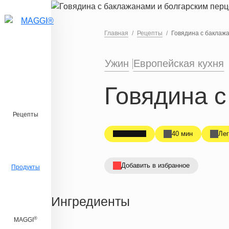
Перейти к основному содержанию
Главная
Рецепты
Говядина с баклаж
Ужин
Европейская кухня
Говядина с
Рецепты
40 мин
Лег
Добавить в избранное
Продукты
Ингредиенты
®
MAGGI