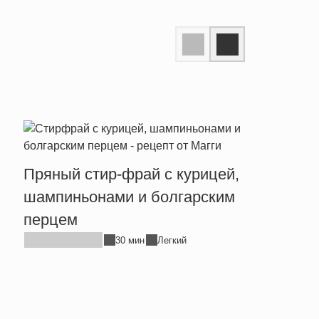
Пряный стир-фрай с курицей,
шампиньонами и болгарским
перцем
30 мин
Легкий
Тепл
брын