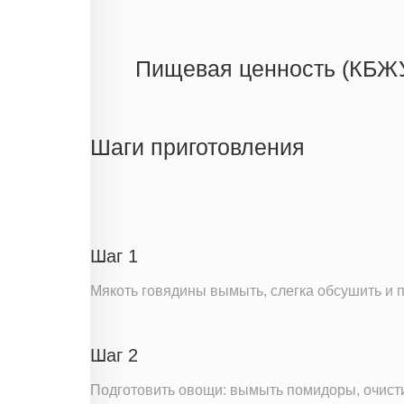
Пищевая ценность (КБЖ
Энергетическая ценность
Жиры
Шаги приготовления
Белки
Углеводы
Информация для одной порции
Шаг 1
Мякоть говядины вымыть, слегка обсушить и п
Шаг 2
Подготовить овощи: вымыть помидоры, очисти