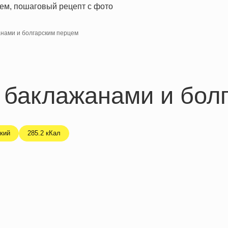
анами и болгарским перцем
 баклажанами и бол
кий
285.2 кКал