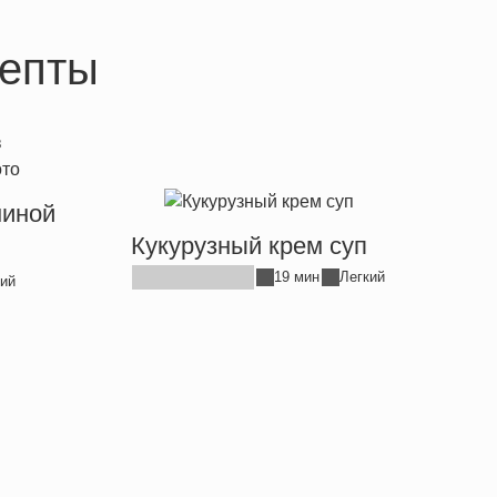
епты
ниной
Кукурузный крем суп
19 мин
Легкий
ий