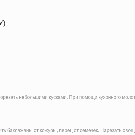
У)
285.2 кКал
12.3 г
30.0 г
15.3 г
орезать небольшими кусками. При помощи кухонного молотка
ть баклажаны от кожуры, перец от семечек. Нарезать ово