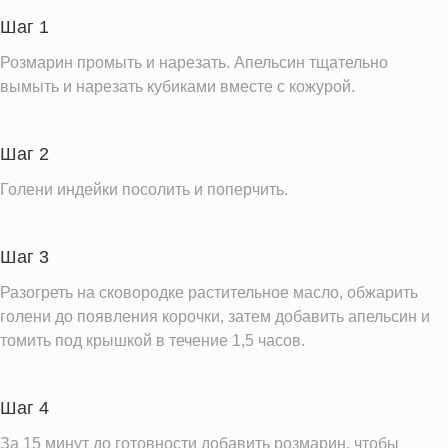
Пищевые волокна
0.9 г
Шаг 1
Сахар
0.3 г
Розмарин промыть и нарезать. Апельсин тщательно
Холестерин
197.5 мг
вымыть и нарезать кубиками вместе с кожурой.
Вода
202.2 г
Натрий
418.2 мг
Шаг 2
Магний
56.0 мг
Голени индейки посолить и поперчить.
Кальций
52.7 мг
Железо
2.5 мг
Шаг 3
Калий
603.6 мг
Разогреть на сковородке растительное масло, обжарить
Фолиевая кислота
21.0 мкг
голени до появления корочки, затем добавить апельсин и
томить под крышкой в течение 1,5 часов.
Витамин С
10.1 мг
Витамин А
36.8 IU
Насыщенные жиры
3.7 г
Шаг 4
За 15 минут до готовности добавить розмарин, чтобы