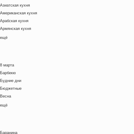
Азиатская кухня
Американская кухня
Арабская кухня
Армянская кухня
Белорусская
ещё
Ближневосточная
Болгарская кухня
Британская кухня
8 марта
Венгерская кухня
Барбекю
Греческая кухня
Будние дни
Грузинская кухня
Бюджетные
Еврейская кухня
Весна
Европейская кухня
Выходные дни
ещё
Индийская кухня
Готовим с детьми
Испанская кухня
День игры
Итальянская кухня
День матери
Кавказская кухня
Баранина