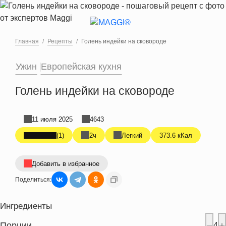
Перейти к основному содержанию
Главная
Рецепты
Голень индейки на сковороде
Ужин
Европейская кухня
Голень индейки на сковороде
11 июля 2025
4643
(1)
2ч
Легкий
373.6 кКал
Добавить в избранное
Поделиться:
Ингредиенты
Порции
4