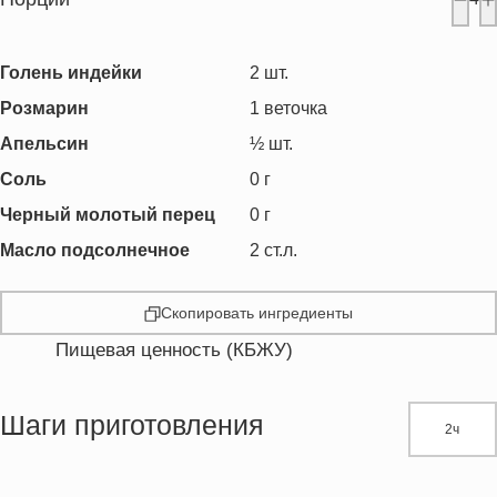
Голень индейки
2
шт.
Розмарин
1
веточка
Апельсин
½
шт.
Соль
0
г
Черный молотый перец
0
г
Масло подсолнечное
2
ст.л.
Скопировать ингредиенты
Пищевая ценность (КБЖУ)
Энергетическая ценность
373.6 кКал
Жиры
18.9 г
Шаги приготовления
2ч
Белки
48.4 г
Углеводы
2.9 г