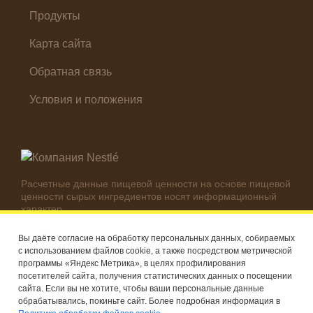
Продукты
Карта сайта
Обратная связь
Условия и положения
Расчетные данные пищевой ценности на основе пищевой
ценности сырых ингредиентов носят информационный
характер.
Реальные цифры могут отличаться в зависимости от
используемых ингредиентов.
Вы даёте согласие на обработку персональных данных, собираемых
с использованием файлов cookie, а также посредством метрической
© Компания Nestlé, 2026 г. Все права защищены
программы «Яндекс Метрика», в целях профилирования
посетителей сайта, получения статистических данных о посещении
®
Владелец товарных знаков: Société des Produits Nestlé S.A.
сайта. Если вы не хотите, чтобы ваши персональные данные
(Швейцария)
обрабатывались, покиньте сайт. Более подробная информация в