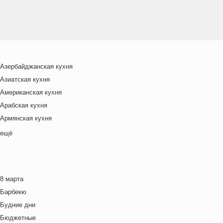
Азербайджанская кухня
Азиатская кухня
Американская кухня
Арабская кухня
Армянская кухня
Белорусская
ещё
Ближневосточная
Болгарская кухня
Британская кухня
8 марта
Венгерская кухня
Барбекю
Греческая кухня
Будние дни
Грузинская кухня
Бюджетные
Еврейская кухня