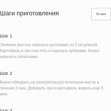
Энергетическая ценность
233.6 кКал
Жиры
15.3 г
Шаги приготовления
55 мин
Белки
6.8 г
Углеводы
18.7 г
Шаг 1
Информация для одной порции
Зелёную фасоль нарезать кусочками по 2 см длиной.
Картофель и лук очистить и нарезать кубиками. Бекон
нарезать полосками.
Шаг 2
Бекон обжарить на разогретом растительном масле в
течение 3 мин. Добавить лук и картофель, жарить еще 5
мин.
Шаг 3