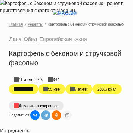
Перейти к основному содержанию
Главная
Рецепты
Картофель с беконом и стручковой фасолью
Ланч
Обед
Европейская кухня
Картофель с беконом и стручковой
фасолью
11 июля 2025
347
55 мин
Легкий
233.6 кКал
Добавить в избранное
Поделиться:
Ингредиенты