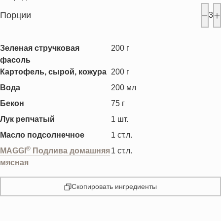
Порции
3
Зеленая стручковая
200
г
фасоль
Картофель, сырой, кожура
200
г
Вода
200
мл
Бекон
75
г
Лук репчатый
1
шт.
Масло подсолнечное
1
ст.л.
®
MAGGI
Подлива домашняя
1
ст.л.
мясная
Скопировать ингредиенты