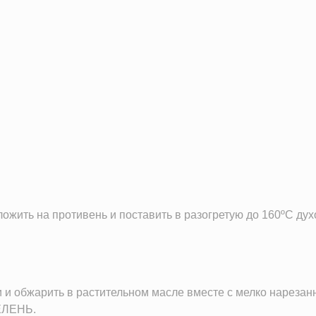
39.6 г
12.9 г
22.9 г
жить на противень и поставить в разогретую до 160ºС духо
 и обжарить в растительном масле вместе с мелко нарезан
ЛЕНЬ.