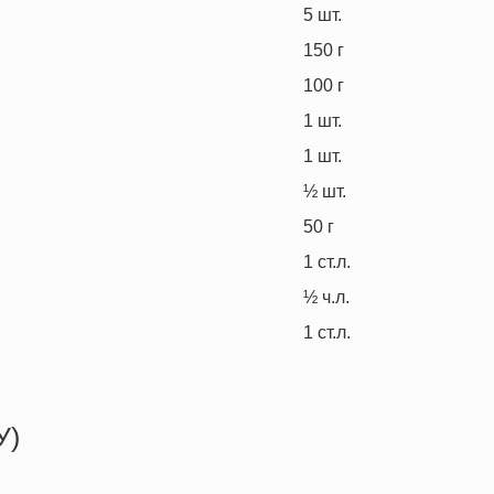
5
шт.
150
г
100
г
1
шт.
1
шт.
½
шт.
50
г
1
ст.л.
½
ч.л.
1
ст.л.
У)
493.7 кКал