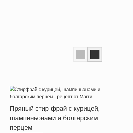
Пряный стир-фрай с курицей,
Тепл
шампиньонами и болгарским
брын
перцем