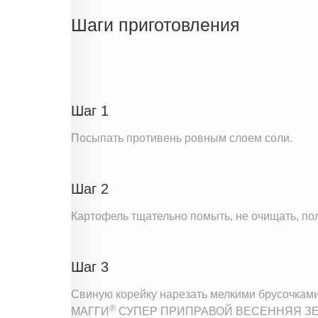
Жиры
Шаги приготовления
Белки
Углеводы
Информация для одной порции
Шаг 1
Посыпать противень ровным слоем соли.
Шаг 2
Картофель тщательно помыть, не очищать, поло
Шаг 3
Свиную корейку нарезать мелкими брусочками
®
МАГГИ
СУПЕР ПРИПРАВОЙ ВЕСЕННЯЯ ЗЕ