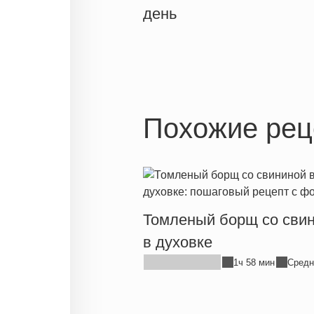
день
Похожие рец
Томленый борщ со сви
в духовке
1ч 58 мин
Средн