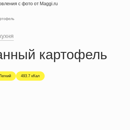
ртофель
кухня
нный картофель
Легкий
493.7 кКал