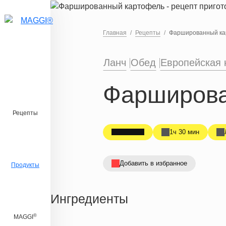
Перейти к основному содержанию
Главная
Рецепты
Фаршированный ка
Ланч
Обед
Европейская 
Фарширова
Рецепты
1ч 30 мин
Добавить в избранное
Продукты
Ингредиенты
®
MAGGI